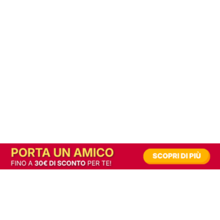
In alternativa, prova la versione digitale!
|
Abbonati
Contribuisci a mantenere questo sito gratuito
Riusciamo a fornire informazione gratuita grazie alla pubblicità erogata dai nostri
partner.
Accettando i consensi richiesti permetti ai nostri partner di creare un'esperienza