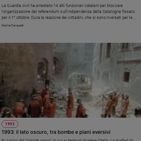
Ambiente
La Guardia civil ha arrestato 14 alti funzionari catalani per bloccare
e
l'organizzazione del referendum sull'indipendenza della Catalogna fissato
Creato
per il 1° ottobre. Dura la reazione dei cittadini, che si sono riversati per le
strade per protestare contro il Governo centrale.
Volontariato
Giulia Cerqueti
Diritti
Aziende
di
valore
Caso
della
settimana
Migranti
Diversità
e
inclusione
Costume
1993
Cultura
1993: il lato oscuro, tra bombe e piani eversivi
e
spettacoli
Fu l’anno del “grande gioco”, in cui si tentò di dividere l’Italia. La mafia? Sì,