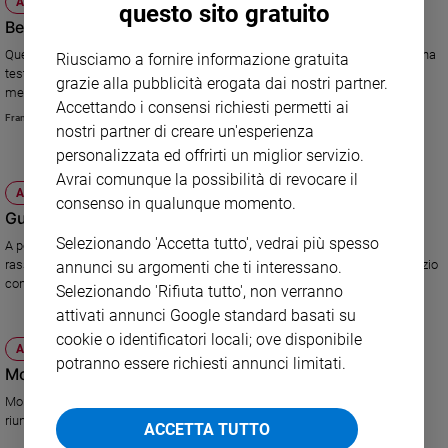
ATTUALITÀ
questo sito gratuito
e
Beppe e l'utopia della democrazia diretta
giovani
Quella dei pentastellati è una replica fuori tempo del metodo ateniese: una
Riusciamo a fornire informazione gratuita
Adolescenza
testa un voto. Ma la politica nelle società moderne non può che essere
grazie alla pubblicità erogata dai nostri partner.
Bioetica
mediazione di interessi complessi.
Accettando i consensi richiesti permetti ai
Francesco Gaeta
nostri partner di creare un'esperienza
personalizzata ed offrirti un miglior servizio.
Vai
Avrai comunque la possibilità di revocare il
ATTUALITÀ
consenso in qualunque momento.
Gustav Klimt, ritorno a Venezia
Riflessioni
Selezionando 'Accetta tutto', vedrai più spesso
A poco più di un secolo dalla sua partecipazione alla Biennale, una
rassegna al Museo Correr celebra il grande artista e documenta il sodalizio
annunci su argomenti che ti interessano.
con l'architetto Hoffmann.
Foto
Selezionando 'Rifiuta tutto', non verranno
attivati annunci Google standard basati su
cookie o identificatori locali; ove disponibile
Video
ATTUALITÀ
potranno essere richiesti annunci limitati.
Monti sanguisuga al Calderoli show
Podcast
Monti è un "rinnegato padano" e Roma si fa paralizzare dalla neve. Alla
riunione del Parlamento padano Bossi media e Calderoli incendia.
ACCETTA TUTTO
Privacy