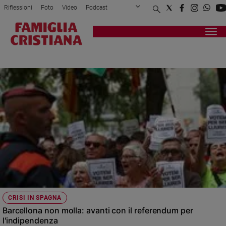
Riflessioni
Foto
Video
Podcast
Privacy Policy
Chi siamo
Contatti
Pubblicità
Attualità
Registrati
Redazione
Italia
SECESSIONE
Cronaca
Politica
Mondo
Economia
Legalità
e
giustizia
Sport
Interviste
Papa
CRISI IN SPAGNA
Papa
Barcellona non molla: avanti con il referendum per
l'indipendenza