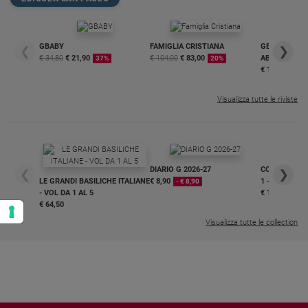
GBABY
FAMIGLIA CRISTIANA
GBABY DIGITA
❮
❯
€ 34,80
€ 21,90
€ 104,00
€ 83,00
ABBONAMEN
37%
20%
€ 16,99
Visualizza tutte le riviste
DIARIO G 2026-27
COLLANA ARS
❮
❯
LE GRANDI BASILICHE ITALIANE
€ 8,90
1 - 2
- € 8,90
- VOL DA 1 AL 5
€ 18,50
€ 64,50
Visualizza tutte le collection