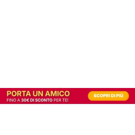
In alternativa, prova la versione digitale!
|
Abbonati
Contribuisci a mantenere questo sito gratuito
Riusciamo a fornire informazione gratuita grazie alla pubblicità erogata dai nostri
partner.
Accettando i consensi richiesti permetti ai nostri partner di creare un'esperienza