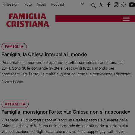
Riflessioni
Foto
Video
Podcast
Privacy Policy
Chi siamo
Contatti
Pubblicità
Attualità
Registrati
Redazione
Italia
SECONDE NOZZE
Cronaca
FAMIGLIA
Politica
Famiglia, la Chiesa interpella il mondo
Mondo
Presentato il documento preparatorio dell'assemblea straordinaria del
Economia
2014. Sono 38 le domande rivolte ai vescovi di tutto il mondo, per
Legalità
conoscere - tra l'altro - la realtà di questioni come le convivenze, i divorziati
e
risposati, i matrimoni omosessuali, l'educazione dei figli nelle situazioni
Alberto Bobbio
giustizia
difficili, l'apertura alla vita.
Sport
Interviste
ATTUALITÀ
Famiglia, monsignor Forte: «La Chiesa non si nasconde»
Papa
«I separati e i divorziati risposati sono una realtà pastorale rilevante nella
Papa
Chiesa particolare?», è una delle domande del questionario. Apertura alla
vita, educazione dei figli, ma anche convivenze e coppie gay: tutti i temi