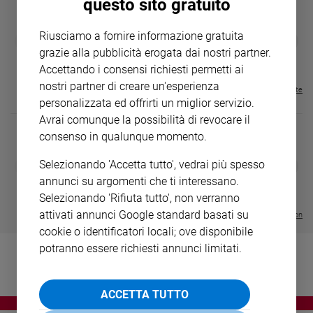
questo sito gratuito
Ambiente
e
Riusciamo a fornire informazione gratuita
GBABY
FAMIGLIA CRISTIANA
GBABY DIGITA
Creato
❮
❯
€ 34,80
€ 21,90
€ 104,00
€ 83,00
ABBONAMEN
37%
20%
grazie alla pubblicità erogata dai nostri partner.
Volontariato
€ 16,99
Accettando i consensi richiesti permetti ai
Diritti
nostri partner di creare un'esperienza
Visualizza tutte le riviste
Aziende
personalizzata ed offrirti un miglior servizio.
di
Avrai comunque la possibilità di revocare il
valore
consenso in qualunque momento.
Caso
della
DIARIO G 2026-27
COLLANA ARS
Selezionando 'Accetta tutto', vedrai più spesso
❮
❯
settimana
LE GRANDI BASILICHE ITALIANE
€ 8,90
1 - 2
- € 8,90
annunci su argomenti che ti interessano.
- VOL DA 1 AL 5
€ 18,50
Migranti
Selezionando 'Rifiuta tutto', non verranno
€ 64,50
Diversità
attivati annunci Google standard basati su
Visualizza tutte le collection
e
cookie o identificatori locali; ove disponibile
inclusione
potranno essere richiesti annunci limitati.
Costume
Cultura
ACCETTA TUTTO
e
spettacoli