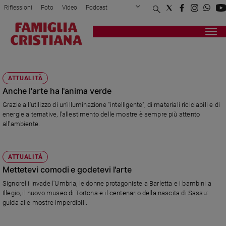
Riflessioni
Foto
Video
Podcast
Privacy Policy
Chi siamo
Contatti
Pubblicità
Attualità
Registrati
Redazione
Italia
SIGNORELLI
Cronaca
ATTUALITÀ
Politica
Anche l'arte ha l'anima verde
Mondo
Grazie all'utilizzo di un'illuminazione "intelligente", di materiali riciclabili e di
Economia
energie alternative, l'allestimento delle mostre è sempre più attento
Legalità
all'ambiente.
e
giustizia
Sport
ATTUALITÀ
Interviste
Mettetevi comodi e godetevi l'arte
Signorelli invade l'Umbria, le donne protagoniste a Barletta e i bambini a
Papa
Illegio, il nuovo museo di Tortona e il centenario della nascita di Sassu:
guida alle mostre imperdibili.
Papa