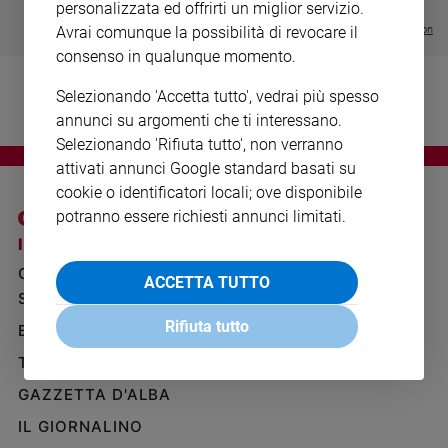
€ 64,50
personalizzata ed offrirti un miglior servizio.
Ambiente
Visualizza tutte le collection
Avrai comunque la possibilità di revocare il
e
Creato
consenso in qualunque momento.
Volontariato
Selezionando 'Accetta tutto', vedrai più spesso
Diritti
annunci su argomenti che ti interessano.
Aziende
Selezionando 'Rifiuta tutto', non verranno
di
attivati annunci Google standard basati su
valore
cookie o identificatori locali; ove disponibile
Caso
potranno essere richiesti annunci limitati.
della
I SITI SAN PAOLO
NOTE LEGALI
settimana
Migranti
GRUPPO EDITORIALE
PRIVACY POLICY
ACCETTA TUTTO
Diversità
SAN PAOLO
INFORMATIVA
e
Rifiuta tutto
BENESSERE
WHISTLEBLOWING
inclusione
SOCIAL
TELENOVA
Costume
GAZZETTA D'ALBA
Cultura
e
IL GIORNALINO
spettacoli