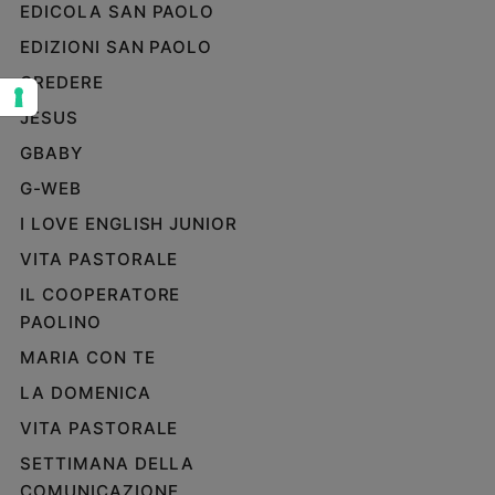
EDICOLA SAN PAOLO
Sanremo
EDIZIONI SAN PAOLO
2026
Cinema,
CREDERE
Tv
JESUS
e
streaming
GBABY
Libri
G-WEB
Musica
I LOVE ENGLISH JUNIOR
Arte
VITA PASTORALE
Famiglia
IL COOPERATORE
ed
PAOLINO
educazione
MARIA CON TE
Genitori
e
LA DOMENICA
figli
VITA PASTORALE
Nonni
SETTIMANA DELLA
Coppia
COMUNICAZIONE
Scuola