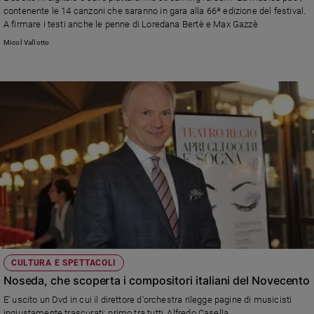
Chiesa
contenente le 14 canzoni che saranno in gara alla 66ª edizione del festival.
Chiesa
A firmare i testi anche le penne di Loredana Bertè e Max Gazzè
Micol Vallotto
Fede
e
spiritualità
Santi
Devozione
e
fede
Parola
del
giorno
Santo
del
giorno
CULTURA E SPETTACOLI
Società
Noseda, che scoperta i compositori italiani del Novecento
e
valori
E' uscito un Dvd in cui il direttore d'orchestra rilegge pagine di musicisti
ingiustamente trascurati: primo tra tutti, Alfredo Casella