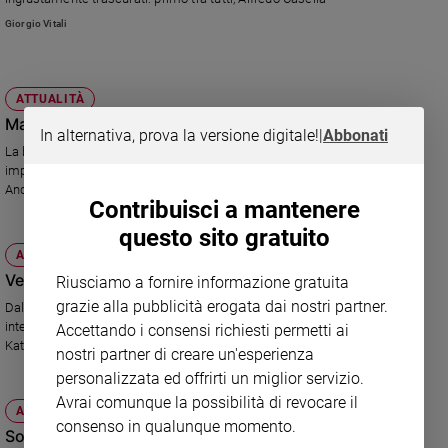
Ambiente
Giorgio Vitali
e
Creato
Volontariato
ATTUALITÀ
Diritti
Marciana, tempio della musica
Aziende
In alternativa, prova la versione digitale!
|
Abbonati
La biblioteca veneziana custodisce uno dei patrimoni musicali più
di
importanti al mondo. Che ora viene divulgato grazie all'estro del pianista
valore
Andrea Bracchetti.
Caso
Contribuisci a mantenere
della
questo sito gratuito
settimana
ATTUALITÀ
Migranti
Verona, capitale mondiale della musica
Riusciamo a fornire informazione gratuita
Diversità
grazie alla pubblicità erogata dai nostri partner.
Dal 19 al 22 aprile Verona ospita l'evento "Classical Music World", che
e
intende avvicinare i giovani alla "classica" e trovare un nuovo pubblico.
Accettando i consensi richiesti permetti ai
inclusione
Katia Ricciarelli madrina dell'evento.
nostri partner di creare un'esperienza
Costume
personalizzata ed offrirti un miglior servizio.
Avrai comunque la possibilità di revocare il
Cultura
ATTUALITÀ
e
consenso in qualunque momento.
Sony rilancia con tre novità
spettacoli