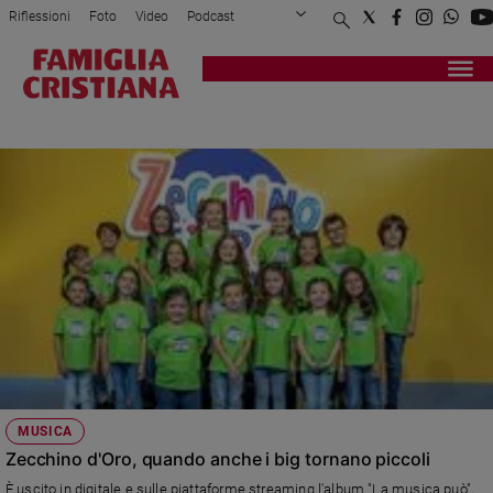
Riflessioni
Foto
Video
Podcast
Privacy Policy
Chi siamo
Contatti
Pubblicità
Attualità
Registrati
Redazione
Italia
SONY
Cronaca
Politica
Mondo
Economia
Legalità
e
giustizia
Sport
Interviste
Papa
MUSICA
Papa
Zecchino d'Oro, quando anche i big tornano piccoli
È uscito in digitale e sulle piattaforme streaming l'album "La musica può",