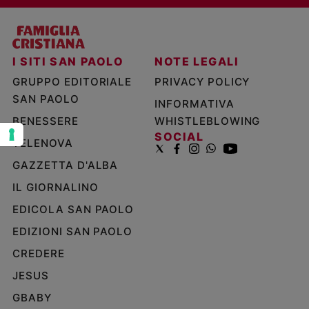
e
giovani
Adolescenza
I SITI SAN PAOLO
NOTE LEGALI
Bioetica
GRUPPO EDITORIALE
PRIVACY POLICY
SAN PAOLO
INFORMATIVA
Vai
BENESSERE
WHISTLEBLOWING
SOCIAL
TELENOVA
GAZZETTA D'ALBA
Riflessioni
IL GIORNALINO
Foto
EDICOLA SAN PAOLO
EDIZIONI SAN PAOLO
Video
CREDERE
Podcast
JESUS
GBABY
Privacy