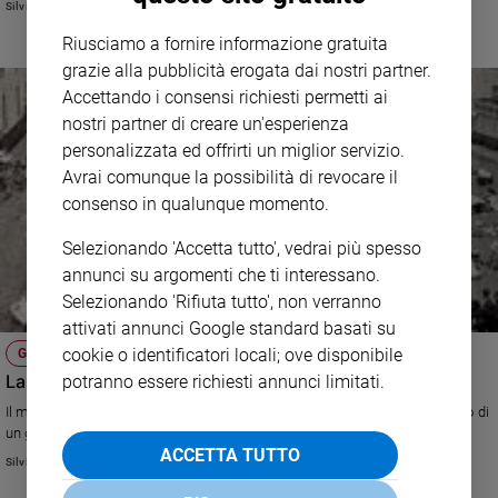
Silvio Mengotto
e
Riusciamo a fornire informazione gratuita
giovani
grazie alla pubblicità erogata dai nostri partner.
Adolescenza
Accettando i consensi richiesti permetti ai
Bioetica
nostri partner di creare un'esperienza
personalizzata ed offrirti un miglior servizio.
Avrai comunque la possibilità di revocare il
Vai
consenso in qualunque momento.
Selezionando 'Accetta tutto', vedrai più spesso
Riflessioni
annunci su argomenti che ti interessano.
Selezionando 'Rifiuta tutto', non verranno
Foto
attivati annunci Google standard basati su
cookie o identificatori locali; ove disponibile
GIORNATA DELLA MEMORIA
Video
La bambina rom che tornò dal lager
potranno essere richiesti annunci limitati.
Il mancato riconoscimento del Porrajmos rischia la rimozione del ricordo di
Podcast
un grave crimine consumato nei confronti del popolo rom e dell’umanità.
ACCETTA TUTTO
Silvio Mengotto
Privacy