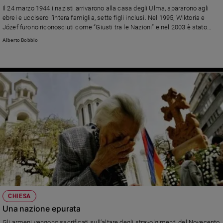
Chiesa
Il 24 marzo 1944 i nazisti arrivarono alla casa degli Ulma, spararono agli
Chiesa
ebrei e uccisero l’intera famiglia, sette figli inclusi. Nel 1995, Wiktoria e
Józef furono riconosciuti come “Giusti tra le Nazioni” e nel 2003 è stato
avviato il processo per la causa di canonizzazione di questa famiglia nella
Fede
Alberto Bobbio
diocesi di Przemyśl, attualmente in corso.
e
spiritualità
Santi
Devozione
e
fede
Parola
del
giorno
Santo
del
giorno
Società
CHIESA
e
Una nazione epurata
valori
Gli armeni vengono sacrificati sull’altare degli stravolgimenti del Novecento