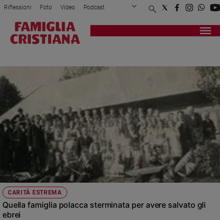
Riflessioni
Foto
Video
Podcast
Privacy Policy
Chi siamo
Contatti
Pubblicità
Attualità
Registrati
Redazione
Italia
STERMINIO
Cronaca
Politica
Mondo
Economia
Legalità
e
giustizia
Sport
Interviste
Papa
CARITÀ ESTREMA
Papa
Quella famiglia polacca sterminata per avere salvato gli
ebrei