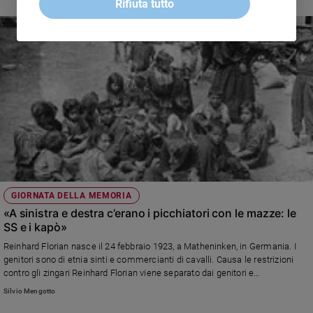
Rifiuta tutto
Policy
Chi
siamo
Contatti
Pubblicità
Registrati
GIORNATA DELLA MEMORIA
«A sinistra e destra c’erano i picchiatori con le mazze: le
Redazione
SS e i kapò»
Reinhard Florian nasce il 24 febbraio 1923, a Matheninken, in Germania. I
Social
genitori sono di etnia sinti e commercianti di cavalli. Causa le restrizioni
contro gli zingari Reinhard Florian viene separato dai genitori e
successivamente arrestato e internato in diversi campi di concentramento.
Silvio Mengotto