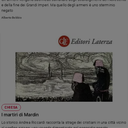
Ambiente
e della fine dei Grandi Imperi. Ma quello degli armeni è uno sterminio
e
negato
Creato
Alberto Bobbio
Volontariato
Diritti
Aziende
di
valore
Caso
della
settimana
Migranti
Diversità
e
inclusione
Costume
CHIESA
I martiri di Mardin
Cultura
e
Lo storico Andrea Riccardi racconta la strage dei cristiani in una città vicino
spettacoli
al confine siriano: una vicenda dimenticata nel genocidio negato.