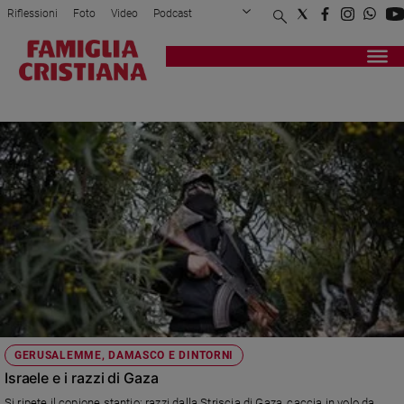
Riflessioni
Foto
Video
Podcast
Privacy Policy
Chi siamo
Contatti
Pubblicità
Attualità
Registrati
Redazione
Italia
STRISCIA
Cronaca
Politica
Mondo
Economia
Legalità
e
giustizia
Sport
Interviste
Papa
GERUSALEMME, DAMASCO E DINTORNI
Papa
Israele e i razzi di Gaza
Si ripete il copione stantio: razzi dalla Striscia di Gaza, caccia in volo da