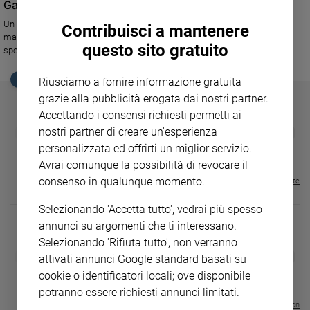
Gaza, dove la Striscia è sostenibile
Ambiente
e
Un esempio di edifici innovativi ed eco-compatibili in un territorio
Contribuisci a mantenere
martoriato: sono le "Green schools" dell'architetto Cucinella. Per dare
Creato
questo sito gratuito
speranza a 40.000 bambini palestinesi.
Volontariato
Diritti
EDICOLA SAN PAOLO
Riusciamo a fornire informazione gratuita
Aziende
grazie alla pubblicità erogata dai nostri partner.
di
Accettando i consensi richiesti permetti ai
valore
GBABY
FAMIGLIA CRISTIANA
GBABY DIGITA
nostri partner di creare un'esperienza
❮
❯
Caso
€ 34,80
€ 21,90
€ 104,00
€ 83,00
ABBONAMEN
37%
20%
personalizzata ed offrirti un miglior servizio.
€ 16,99
della
Avrai comunque la possibilità di revocare il
settimana
consenso in qualunque momento.
Visualizza tutte le riviste
Migranti
Diversità
Selezionando 'Accetta tutto', vedrai più spesso
e
annunci su argomenti che ti interessano.
inclusione
Selezionando 'Rifiuta tutto', non verranno
Costume
DIARIO G 2026-27
COLLANA ARS
❮
❯
attivati annunci Google standard basati su
LE GRANDI BASILICHE ITALIANE
€ 8,90
1 - 2
- € 8,90
cookie o identificatori locali; ove disponibile
- VOL DA 1 AL 5
€ 18,50
Cultura
€ 64,50
potranno essere richiesti annunci limitati.
e
spettacoli
Visualizza tutte le collection