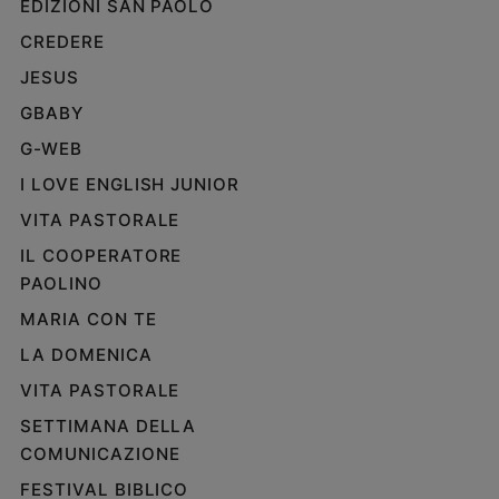
EDIZIONI SAN PAOLO
e
CREDERE
giovani
Adolescenza
JESUS
Bioetica
GBABY
G-WEB
I LOVE ENGLISH JUNIOR
Vai
VITA PASTORALE
IL COOPERATORE
Riflessioni
PAOLINO
MARIA CON TE
Foto
LA DOMENICA
Video
VITA PASTORALE
SETTIMANA DELLA
Podcast
COMUNICAZIONE
Privacy
FESTIVAL BIBLICO