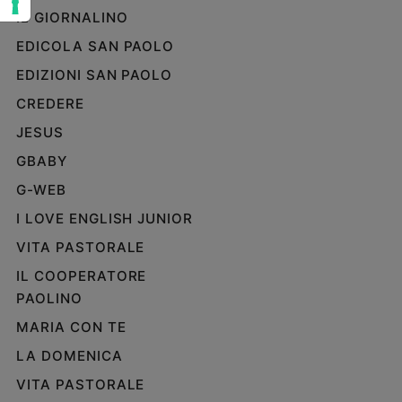
e
IL GIORNALINO
giovani
EDICOLA SAN PAOLO
Adolescenza
EDIZIONI SAN PAOLO
Bioetica
CREDERE
JESUS
Vai
GBABY
G-WEB
Riflessioni
I LOVE ENGLISH JUNIOR
VITA PASTORALE
Foto
IL COOPERATORE
PAOLINO
Video
MARIA CON TE
Podcast
LA DOMENICA
VITA PASTORALE
Privacy