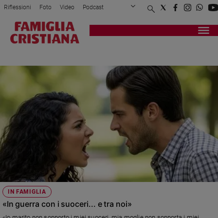
Riflessioni
Foto
Video
Podcast
Privacy Policy
Chi siamo
Contatti
Pubblicità
Attualità
Registrati
Redazione
Italia
SUOCERI
Cronaca
Politica
Mondo
Economia
Legalità
e
giustizia
Sport
Interviste
Papa
IN FAMIGLIA
Papa
«In guerra con i suoceri... e tra noi»
«Io marito non sopporto i miei suoceri, mia moglie non sopporta i miei.