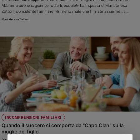
Chiesa
Abbiamo buone ragioni per odiarli, eccole!» La risposta di Mariateresa
Chiesa
Zattoni, consulente familiare: «E meno male che firmate assieme...».
Piccoli grandi consigli per vivere insieme, meglio.
Mariateresa Zattoni
Fede
e
spiritualità
Santi
Devozione
e
fede
Parola
del
giorno
Santo
del
giorno
INCOMPRENSIONI FAMILIARI
Società
Quando il suocero si comporta da "Capo Clan" sulla
e
moglie del figlio
valori