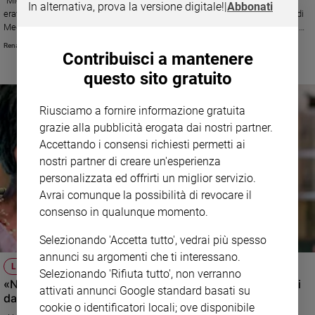
"Mio padre spesso crede di vivere ancora nell'Ottocento. L'altro giorno
In alternativa, prova la versione digitale!
|
Abbonati
Ambiente
eravamo a cena e mia moglie ha annunciato di voler riprendere gli studi di
e
Medicina, interrotti per la nascita imprevista di nostra figlia. Mio padre ha
Creato
iniziato a sentenziare, affermando che possiamo cavarcela con il mio
Renata Maderna
stipendio. Per fortuna è intervenuta mia madre, ma non credo sia giusto
Contribuisci a mantenere
Volontariato
che lui debba sentirsi sempre il capo famiglia anche su questioni che
questo sito gratuito
Diritti
riguardano strettamente me e mia moglie."
Aziende
di
Riusciamo a fornire informazione gratuita
valore
grazie alla pubblicità erogata dai nostri partner.
Caso
Accettando i consensi richiesti permetti ai
della
nostri partner di creare un'esperienza
settimana
personalizzata ed offrirti un miglior servizio.
Migranti
Avrai comunque la possibilità di revocare il
Diversità
consenso in qualunque momento.
e
inclusione
Selezionando 'Accetta tutto', vedrai più spesso
Costume
annunci su argomenti che ti interessano.
LETTERE IN REDAZIONE
Selezionando 'Rifiuta tutto', non verranno
«Nostra "nuora", convivente e vegana, che ci taglia fuori
Cultura
attivati annunci Google standard basati su
dalla sua vita»
e
cookie o identificatori locali; ove disponibile
spettacoli