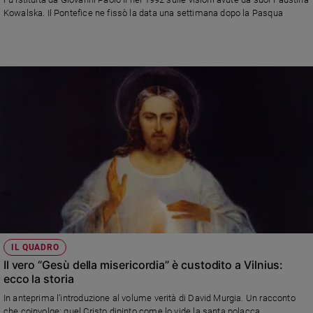
Ambiente
Kowalska. Il Pontefice ne fissò la data una settimana dopo la Pasqua
e
Creato
Volontariato
Diritti
Aziende
di
valore
Caso
della
settimana
Migranti
Diversità
e
inclusione
IL QUADRO
Costume
Il vero “Gesù della misericordia” è custodito a Vilnius:
ecco la storia
Cultura
e
In anteprima l’introduzione al volume verità di David Murgia. Un racconto
spettacoli
che coinvolge: quel Cristo dipinto come lo vide la santa polacca