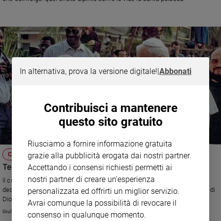
Sanremo
2026
Cinema,
Tv
e
streaming
In alternativa, prova la versione digitale!
|
Abbonati
Libri
Musica
Contribuisci a mantenere
Arte
questo sito gratuito
Famiglia
ed
Riusciamo a fornire informazione gratuita
educazione
COLLANA
grazie alla pubblicità erogata dai nostri partner.
Genitori
Testimoni della misericordia di Dio
Accettando i consensi richiesti permetti ai
e
nostri partner di creare un'esperienza
Il curatore della collana Eterna è la sua misericordia presenta i testi
figli
dedicati alle più belle pagine che santi e mistici hanno scritto sull’amore di
personalizzata ed offrirti un miglior servizio.
Nonni
Dio
Avrai comunque la possibilità di revocare il
Coppia
Giuliano Vigini
consenso in qualunque momento.
Scuola