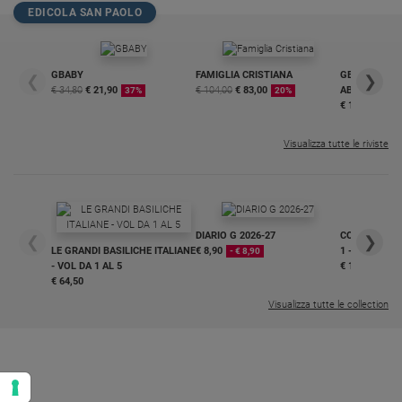
EDICOLA SAN PAOLO
Policy
Chi
GBABY
FAMIGLIA CRISTIANA
GBABY DIGITA
❮
❯
€ 34,80
€ 21,90
€ 104,00
€ 83,00
ABBONAMEN
37%
20%
siamo
€ 16,99
Contatti
Visualizza tutte le riviste
Pubblicità
Registrati
DIARIO G 2026-27
COLLANA ARS
❮
❯
LE GRANDI BASILICHE ITALIANE
€ 8,90
1 - 2
- € 8,90
- VOL DA 1 AL 5
€ 18,50
Redazione
€ 64,50
Visualizza tutte le collection
Social