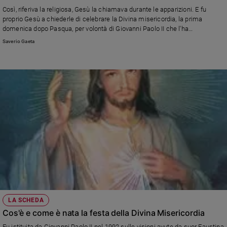
Chiesa
Così, riferiva la religiosa, Gesù la chiamava durante le apparizioni. E fu
Chiesa
proprio Gesù a chiederle di celebrare la Divina misericordia, la prima
domenica dopo Pasqua, per volontà di Giovanni Paolo II che l'ha
canonizzata nel 2000. Nasce il 25 agosto 1905 nel villaggio di Głogowiec in
Fede
Saverio Gaeta
Polonia. Nel ‘25 entra nella Congregazione delle Suore della Beata Vergine
e
spiritualità
Maria della Misericordia a Varsavia. Muore il 5 ottobre 1938 nel convento di
Cracovia-Łagiewniki, a 33 anni
Santi
Devozione
e
fede
Parola
del
giorno
Santo
del
giorno
Società
LA SCHEDA
e
Cos'è e come è nata la festa della Divina Misericordia
valori
Fu istituita da Giovanni Paolo II nel 1992 sulle visioni avute da suor Faustina