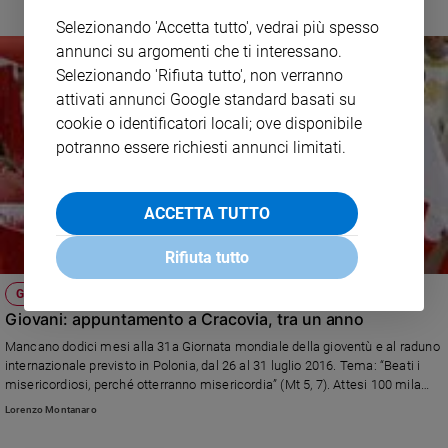
e
Selezionando 'Accetta tutto', vedrai più spesso
giovani
annunci su argomenti che ti interessano.
Adolescenza
Selezionando 'Rifiuta tutto', non verranno
Bioetica
attivati annunci Google standard basati su
cookie o identificatori locali; ove disponibile
potranno essere richiesti annunci limitati.
Vai
ACCETTA TUTTO
Riflessioni
Rifiuta tutto
Foto
GMG 2016
Giovani: appuntamento a Cracovia, tra un anno
Video
Mancano dodici mesi alla 31a Giornata mondiale della gioventù e al raduno
internazionale previsto in Polonia, dal 26 al 31 luglio 2016. Tema: “Beati i
misericordiosi, perché otterranno misericordia” (Mt 5, 7). Attesi 100 mila
Podcast
italiani. Già iniziato il cammino di preparazione. Parla don Michele
Lorenzo Montanaro
Falabretti, responsabile nazionale della pastorale giovanile.
Privacy