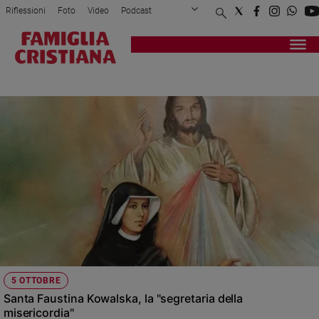
Riflessioni
Foto
Video
Podcast
Privacy Policy
Chi siamo
Contatti
Pubblicità
Attualità
Registrati
Redazione
Italia
SUOR FAUSTINA KOWALSKA
Cronaca
Politica
Mondo
Economia
Legalità
e
giustizia
Sport
Interviste
Papa
5 OTTOBRE
Papa
Santa Faustina Kowalska, la "segretaria della
misericordia"