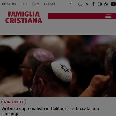
Riflessioni
Foto
Video
Podcast
Privacy Policy
Chi siamo
Contatti
Pubblicità
Attualità
Registrati
Redazione
Italia
SUPREMATISTA
Cronaca
Politica
Mondo
Economia
Legalità
e
giustizia
Sport
Interviste
Papa
STATI UNITI
Papa
Violenza suprematista in California, attaccata una
sinagoga