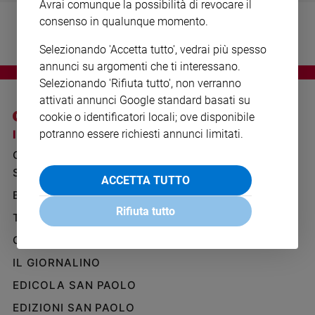
Avrai comunque la possibilità di revocare il
Ambiente
consenso in qualunque momento.
e
Creato
Selezionando 'Accetta tutto', vedrai più spesso
Volontariato
annunci su argomenti che ti interessano.
Diritti
Selezionando 'Rifiuta tutto', non verranno
Aziende
attivati annunci Google standard basati su
di
cookie o identificatori locali; ove disponibile
valore
potranno essere richiesti annunci limitati.
I SITI SAN PAOLO
NOTE LEGALI
Caso
GRUPPO EDITORIALE
PRIVACY POLICY
della
settimana
SAN PAOLO
INFORMATIVA
ACCETTA TUTTO
Migranti
BENESSERE
WHISTLEBLOWING
Diversità
SOCIAL
Rifiuta tutto
TELENOVA
e
inclusione
GAZZETTA D'ALBA
Costume
IL GIORNALINO
EDICOLA SAN PAOLO
Cultura
e
EDIZIONI SAN PAOLO
spettacoli