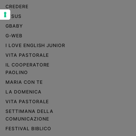
CREDERE
Sanremo
2026
JESUS
Cinema,
GBABY
Tv
e
G-WEB
streaming
I LOVE ENGLISH JUNIOR
Libri
VITA PASTORALE
Musica
IL COOPERATORE
Arte
PAOLINO
Famiglia
MARIA CON TE
ed
educazione
LA DOMENICA
Genitori
VITA PASTORALE
e
SETTIMANA DELLA
figli
COMUNICAZIONE
Nonni
Coppia
FESTIVAL BIBLICO
Scuola