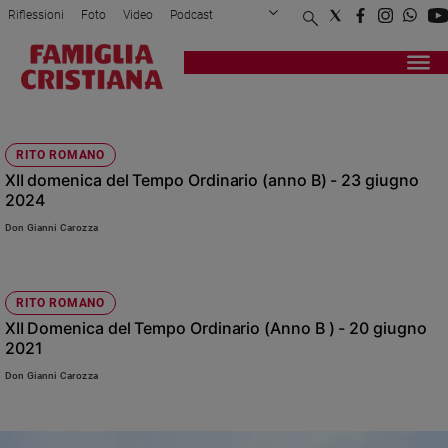
Riflessioni
Foto
Video
Podcast
Privacy Policy
Chi siamo
Contatti
Pubblicità
Attualità
Registrati
Redazione
Italia
TEMPESTA
Cronaca
RITO ROMANO
Politica
XII domenica del Tempo Ordinario (anno B) - 23 giugno
Mondo
2024
Economia
Don Gianni Carozza
Legalità
e
giustizia
Sport
RITO ROMANO
XII Domenica del Tempo Ordinario (Anno B ) - 20 giugno
Interviste
2021
Papa
Don Gianni Carozza
Papa