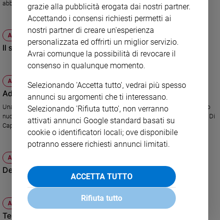
abbattuto da quell'uragano.
grazie alla pubblicità erogata dai nostri partner.
Policy
Accettando i consensi richiesti permetti ai
nostri partner di creare un'esperienza
Chi
ATTUALITÀ
personalizzata ed offrirti un miglior servizio.
Il supertifone Sanba
siamo
Avrai comunque la possibilità di revocare il
consenso in qualunque momento.
Contatti
ATTUALITÀ
Selezionando 'Accetta tutto', vedrai più spesso
Adesso Bob Dylan ci porta sul Titanic
annunci su argomenti che ti interessano.
Pubblicità
Una canzone di 14 minuti sul celebre naufragio racchiude l'anima del suo
Selezionando 'Rifiuta tutto', non verranno
nuovo album, "Tempest", in cui cita Al Pacino, John Lennon e... Leonardo Di
attivati annunci Google standard basati su
Caprio.
Registrati
cookie o identificatori locali; ove disponibile
potranno essere richiesti annunci limitati.
Redazione
ATTUALITÀ
Debby, la tempesta tropicale da record
ACCETTA TUTTO
Social
Rifiuta tutto
ATTUALITÀ
Tempesta di Sabbia nella Penisola Arabica