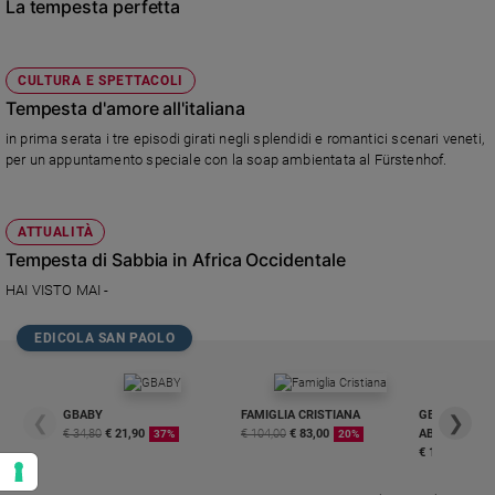
La tempesta perfetta
CULTURA E SPETTACOLI
Tempesta d'amore all'italiana
in prima serata i tre episodi girati negli splendidi e romantici scenari veneti,
per un appuntamento speciale con la soap ambientata al Fürstenhof.
ATTUALITÀ
Tempesta di Sabbia in Africa Occidentale
HAI VISTO MAI -
EDICOLA SAN PAOLO
GBABY
FAMIGLIA CRISTIANA
GBABY DIGITA
❮
❯
€ 34,80
€ 21,90
€ 104,00
€ 83,00
ABBONAMEN
37%
20%
€ 16,99