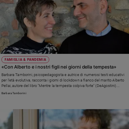
Ambiente
e
Creato
Volontariato
Diritti
Aziende
di
valore
Caso
FAMIGLIA & PANDEMIA
della
«Con Alberto e i nostri figli nei giorni della tempesta»
settimana
Barbara Tamborini, psicopedagogista e autrice di numerosi testi educativi
Migranti
per l'età evolutiva, racconta i giorni di lockdown a fianco del marito Alberto
Diversità
Pellai, autore del libro "Mentre la tempesta colpiva forte" (DeAgostini).
e
«Alberto è un uomo che nella tempesta si arrabbia. Poi si butta anima e
Barbara Tamborini
corpo nelle onde e diventa forte. Vivendo accanto a lui noi impariamo a non
inclusione
essere superficiali e sbrigativi quando in gioco c’è la comprensione della
Costume
realtà»
Cultura
e
spettacoli