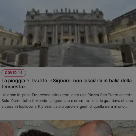
Chiesa
Chiesa
Fede
e
spiritualità
Santi
Devozione
e
fede
Parola
COVID 19
del
La pioggia e il vuoto: «Signore, non lasciarci in balia della
giorno
tempesta»
Santo
Un anno fa, papa Francesco attraversò lento una Piazza San Pietro deserta.
del
Solo. Come tutto il mondo - angosciato e smarrito - che lo guardava chiuso
giorno
a casa, in lockdown. Ripresentiamo parole e gesti di quella sera in uno
speciale video di Famiglia Cristiana, con i commenti, tra gli altri, di Paolo
Ruffini, Prefetto del Dicastero per la comunicazione della Santa Sede, del
Società
condirettore Luciano Regolo e del sacerdote paolino don Roberto Ponti
e
valori