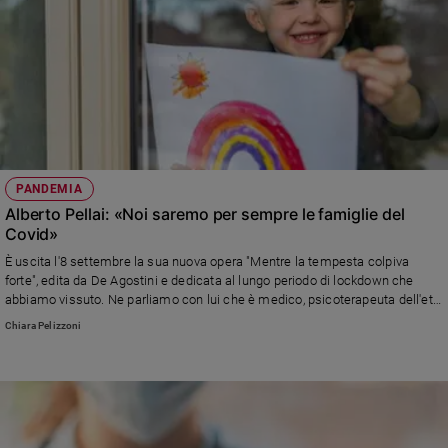
Sanremo
2026
Cinema,
Tv
e
streaming
Libri
Musica
PANDEMIA
Alberto Pellai: «Noi saremo per sempre le famiglie del
Arte
Covid»
Famiglia
È uscita l'8 settembre la sua nuova opera "Mentre la tempesta colpiva
ed
forte", edita da De Agostini e dedicata al lungo periodo di lockdown che
educazione
abbiamo vissuto. Ne parliamo con lui che è medico, psicoterapeuta dell'età
evolutiva, ricercatore scientifico e papà di 4 figli
Genitori
Chiara Pelizzoni
e
figli
Nonni
Coppia
Scuola