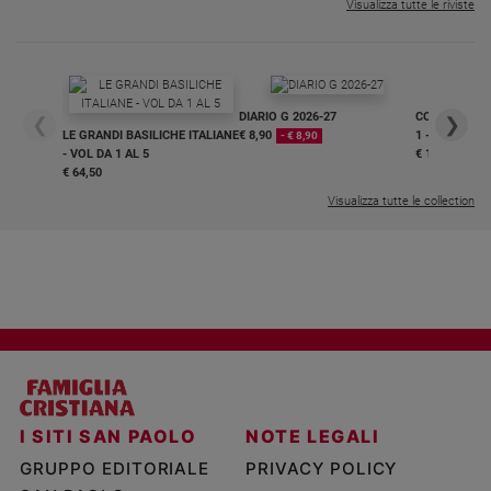
Visualizza tutte le riviste
DIARIO G 2026-27
COLLANA ARS
❮
❯
LE GRANDI BASILICHE ITALIANE
€ 8,90
1 - 2
- € 8,90
- VOL DA 1 AL 5
€ 18,50
€ 64,50
Visualizza tutte le collection
I SITI SAN PAOLO
NOTE LEGALI
GRUPPO EDITORIALE
PRIVACY POLICY