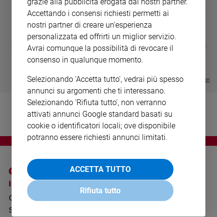
grazie alla pubblicità erogata dai nostri partner.
Ambiente
Accettando i consensi richiesti permetti ai
e
nostri partner di creare un'esperienza
Creato
personalizzata ed offrirti un miglior servizio.
Volontariato
DIARIO G 2026-27
COLLANA ARS
❮
❯
Avrai comunque la possibilità di revocare il
LE GRANDI BASILICHE ITALIANE
€ 8,90
1 - 2
- € 8,90
Diritti
consenso in qualunque momento.
- VOL DA 1 AL 5
€ 18,50
Aziende
€ 64,50
di
Selezionando 'Accetta tutto', vedrai più spesso
Visualizza tutte le collection
valore
annunci su argomenti che ti interessano.
Caso
Selezionando 'Rifiuta tutto', non verranno
della
attivati annunci Google standard basati su
settimana
cookie o identificatori locali; ove disponibile
Migranti
potranno essere richiesti annunci limitati.
Diversità
e
inclusione
ACCETTA TUTTO
Costume
I SITI SAN PAOLO
NOTE LEGALI
Rifiuta tutto
Cultura
GRUPPO EDITORIALE
PRIVACY POLICY
e
SAN PAOLO
INFORMATIVA
spettacoli