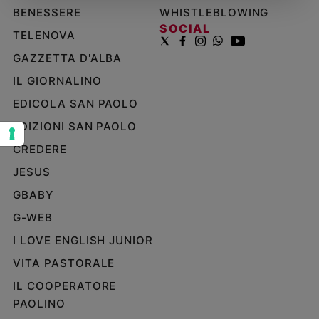
BENESSERE
WHISTLEBLOWING
Sanremo
SOCIAL
2026
TELENOVA
Cinema,
GAZZETTA D'ALBA
Tv
IL GIORNALINO
e
streaming
EDICOLA SAN PAOLO
Libri
EDIZIONI SAN PAOLO
Musica
CREDERE
Arte
JESUS
Famiglia
GBABY
ed
educazione
G-WEB
Genitori
I LOVE ENGLISH JUNIOR
e
figli
VITA PASTORALE
Nonni
IL COOPERATORE
Coppia
PAOLINO
Scuola