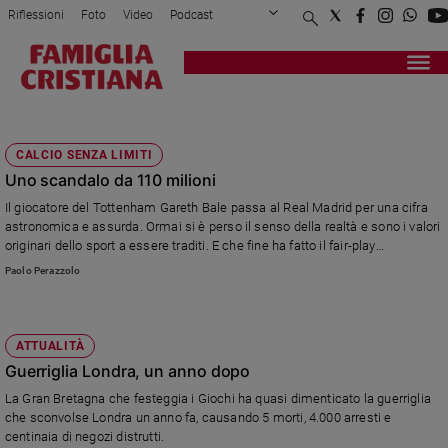
Riflessioni
Foto
Video
Podcast
Privacy Policy
Chi siamo
Contatti
Pubblicità
Attualità
Registrati
Redazione
Italia
TOTTENHAM
Cronaca
CALCIO SENZA LIMITI
Politica
Uno scandalo da 110 milioni
Mondo
Il giocatore del Tottenham Gareth Bale passa al Real Madrid per una cifra
Economia
astronomica e assurda. Ormai si è perso il senso della realtà e sono i valori
Legalità
originari dello sport a essere traditi. E che fine ha fatto il fair-play
e
finanziario?
Paolo Perazzolo
giustizia
Sport
Interviste
ATTUALITÀ
Guerriglia Londra, un anno dopo
Papa
La Gran Bretagna che festeggia i Giochi ha quasi dimenticato la guerriglia
Papa
che sconvolse Londra un anno fa, causando 5 morti, 4.000 arresti e
centinaia di negozi distrutti.