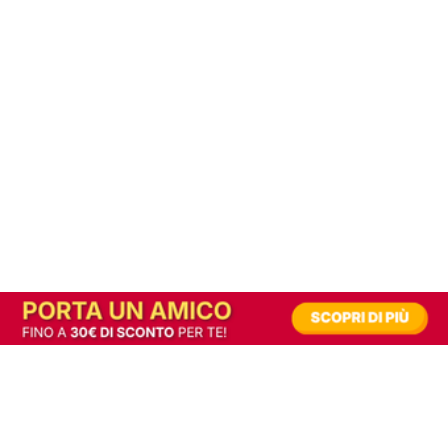
In alternativa, prova la versione digitale!
|
Abbonati
Contribuisci a mantenere questo sito gratuito
Riusciamo a fornire informazione gratuita grazie alla pubblicità erogata dai nostri
partner.
Accettando i consensi richiesti permetti ai nostri partner di creare un'esperienza