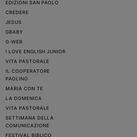
EDIZIONI SAN PAOLO
Policy
CREDERE
JESUS
Chi
GBABY
siamo
G-WEB
Contatti
I LOVE ENGLISH JUNIOR
VITA PASTORALE
Pubblicità
IL COOPERATORE
PAOLINO
Registrati
MARIA CON TE
Redazione
LA DOMENICA
VITA PASTORALE
Social
SETTIMANA DELLA
COMUNICAZIONE
FESTIVAL BIBLICO