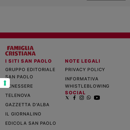
e
giovani
Adolescenza
Bioetica
Vai
I SITI SAN PAOLO
NOTE LEGALI
GRUPPO EDITORIALE
PRIVACY POLICY
Riflessioni
SAN PAOLO
INFORMATIVA
Foto
BENESSERE
WHISTLEBLOWING
SOCIAL
TELENOVA
Video
GAZZETTA D'ALBA
Podcast
IL GIORNALINO
EDICOLA SAN PAOLO
Privacy