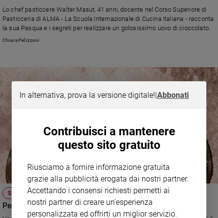
Ambiente
Lo chef pasticcere Walter Masut, 41 anni, docente nel Corso Superiore di
e
Pasticceria di ALMA - La Scuola Internazionale di Cucina Italiana - racconta
Creato
la sua Pasqua e i segreti per realizzare un golosissimo uovo di cioccolato.
Volontariato
Chiara Pelizzoni
Diritti
Aziende
di
valore
In alternativa, prova la versione digitale!
|
Abbonati
Caso
della
settimana
Contribuisci a mantenere
Migranti
questo sito gratuito
Diversità
e
inclusione
Riusciamo a fornire informazione gratuita
Costume
grazie alla pubblicità erogata dai nostri partner.
Accettando i consensi richiesti permetti ai
SIMBOLO DELLA RINASCITA
Cultura
nostri partner di creare un'esperienza
Perché a Pasqua ci scambiamo le uova?
e
personalizzata ed offrirti un miglior servizio.
spettacoli