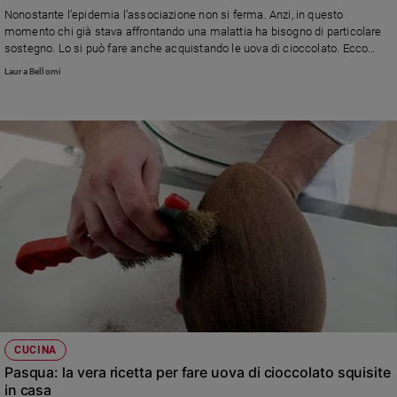
Chiesa
Nonostante l’epidemia l’associazione non si ferma. Anzi, in questo
Chiesa
momento chi già stava affrontando una malattia ha bisogno di particolare
sostegno. Lo si può fare anche acquistando le uova di cioccolato. Ecco
come fare
Fede
Laura Bellomi
e
spiritualità
Santi
Devozione
e
fede
Parola
del
giorno
Santo
del
giorno
Società
CUCINA
e
Pasqua: la vera ricetta per fare uova di cioccolato squisite
valori
in casa