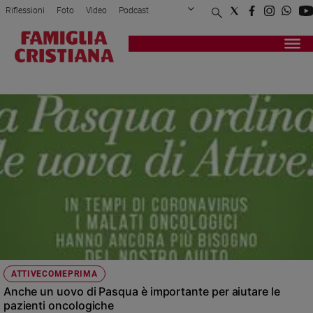
Riflessioni
Foto
Video
Podcast
Privacy Policy
Chi siamo
Contatti
Pubblicità
Attualità
Registrati
Redazione
Italia
UOVA DI PASQUA
Cronaca
Politica
Mondo
Economia
Legalità
e
giustizia
Sport
Interviste
Papa
ATTIVECOMEPRIMA
Papa
Anche un uovo di Pasqua è importante per aiutare le
pazienti oncologiche