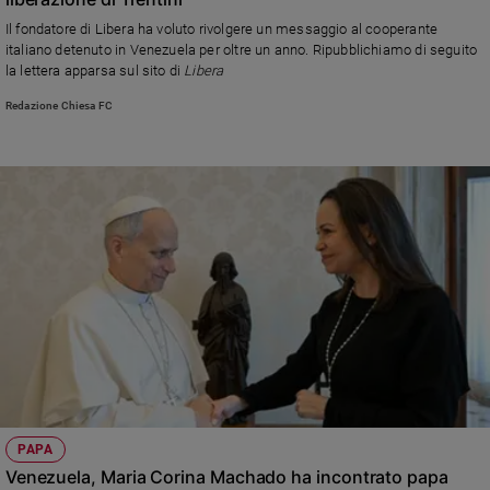
Ambiente
Il fondatore di Libera ha voluto rivolgere un messaggio al cooperante
e
italiano detenuto in Venezuela per oltre un anno. Ripubblichiamo di seguito
Creato
la lettera apparsa sul sito di
Libera
Volontariato
Redazione Chiesa FC
Diritti
Aziende
di
valore
Caso
della
settimana
Migranti
Diversità
e
inclusione
Costume
Cultura
PAPA
e
Venezuela, Maria Corina Machado ha incontrato papa
spettacoli