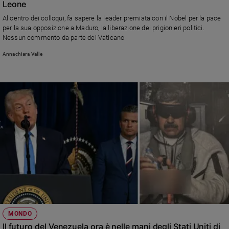
Leone
Sanremo
Al centro dei colloqui, fa sapere la leader premiata con il Nobel per la pace
2026
per la sua opposizione a Maduro, la liberazione dei prigionieri politici.
Cinema,
Nessun commento da parte del Vaticano
Tv
Annachiara Valle
e
streaming
Libri
Musica
Arte
Famiglia
ed
educazione
Genitori
e
figli
Nonni
Coppia
MONDO
Il futuro del Venezuela ora è nelle mani degli Stati Uniti di
Scuola