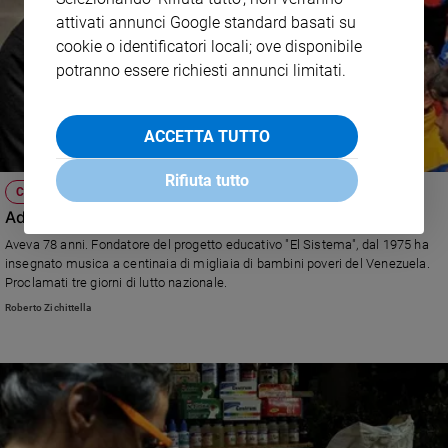
attivati annunci Google standard basati su
cookie o identificatori locali; ove disponibile
potranno essere richiesti annunci limitati.
ACCETTA TUTTO
Rifiuta tutto
CULTURA E SPETTACOLI
Addio al maestro Abreu
Aveva 78 anni. Fondatore del progetto educativo "El Sistema", dal 1975 ha
insegnato musica a centinaia di migliaia di bambini poveri del Venezuela.
Proclamati tre giorni di lutto nazionale.
Roberto Zichittella