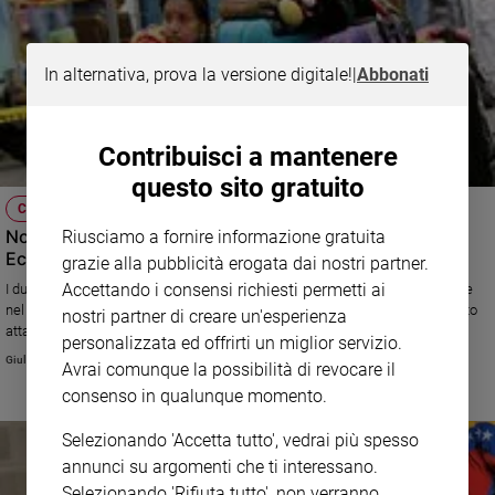
In alternativa, prova la versione digitale!
|
Abbonati
Contribuisci a mantenere
questo sito gratuito
CRISI SUDAMERICANA
Norme restrittive contro i venezuelani: la scelta di
Riusciamo a fornire informazione gratuita
Ecuador e Perù
grazie alla pubblicità erogata dai nostri partner.
Accettando i consensi richiesti permetti ai
I due Paesi hanno introdotto l'obbligo del passaporto per chi vuole entrare
nel loro territorio. In Brasile, a Pacaraima, un campo di accoglienza è stato
nostri partner di creare un'esperienza
attaccato e i migranti costretti ad andarsene oltre confine. L'esodo dal
personalizzata ed offrirti un miglior servizio.
Venezuela continua, ma con difficoltà sempre più grandi.
Giulia Cerqueti
Avrai comunque la possibilità di revocare il
consenso in qualunque momento.
Selezionando 'Accetta tutto', vedrai più spesso
annunci su argomenti che ti interessano.
Selezionando 'Rifiuta tutto', non verranno