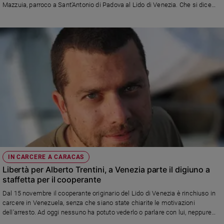
Mazzuia, parroco a Sant’Antonio di Padova al Lido di Venezia. Che si dice
preoccupato per i genitori ultraottantenni del cooperante, arrestato il 15
novembre: "Hanno quest’unico figlio e oggi devono gestire tutte queste
relazioni: il governo, la Ong, la pressione mediatica"
IN CARCERE A CARACAS
Libertà per Alberto Trentini, a Venezia parte il digiuno a
staffetta per il cooperante
Dal 15 novembre il cooperante originario del Lido di Venezia è rinchiuso in
carcere in Venezuela, senza che siano state chiarite le motivazioni
dell'arresto. Ad oggi nessuno ha potuto vederlo o parlare con lui, neppure
l'ambasciatore italiano. Il ministero degli Affari esteri è al lavoro per cercare