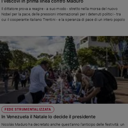
I vescovi in prima linea contro Maduro
Policy
Il dittatore prova a reagire - a suo modo - stretto nella morsa del nuovo
Nobel per la pace, delle pressioni internazionali per i detenuti politici - tra
cui il cooperante italiano Trentini - e la speranza di pace di un intero popolo
Chi
siamo
Contatti
Pubblicità
Registrati
Redazione
Social
FEDE STRUMENTALIZZATA
In Venezuela il Natale lo decide il presidente
Nicolás Maduro ha decretato anche quest'anno l'anticipo delle festività: un