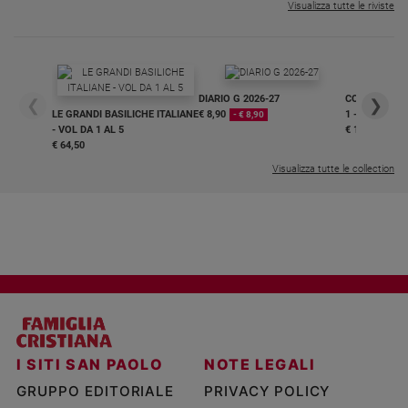
Visualizza tutte le riviste
DIARIO G 2026-27
COLLANA ARS
❮
❯
LE GRANDI BASILICHE ITALIANE
€ 8,90
1 - 2
- € 8,90
- VOL DA 1 AL 5
€ 18,50
€ 64,50
Visualizza tutte le collection
I SITI SAN PAOLO
NOTE LEGALI
GRUPPO EDITORIALE
PRIVACY POLICY