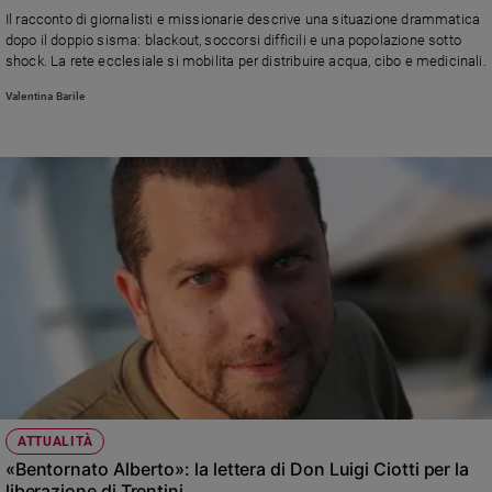
Chiesa
Il racconto di giornalisti e missionarie descrive una situazione drammatica
Chiesa
dopo il doppio sisma: blackout, soccorsi difficili e una popolazione sotto
shock. La rete ecclesiale si mobilita per distribuire acqua, cibo e medicinali.
Fede
Valentina Barile
e
spiritualità
Santi
Devozione
e
fede
Parola
del
giorno
Santo
del
giorno
Società
ATTUALITÀ
e
«Bentornato Alberto»: la lettera di Don Luigi Ciotti per la
valori
liberazione di Trentini