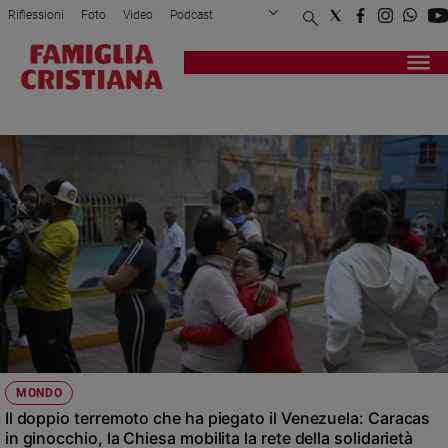
Riflessioni
Foto
Video
Podcast
Privacy Policy
Chi siamo
Contatti
Pubblicità
Attualità
Registrati
Redazione
Italia
VENEZUELA
Cronaca
Politica
Mondo
Economia
Legalità
e
giustizia
Sport
Interviste
Papa
MONDO
Papa
Il doppio terremoto che ha piegato il Venezuela: Caracas
in ginocchio, la Chiesa mobilita la rete della solidarietà