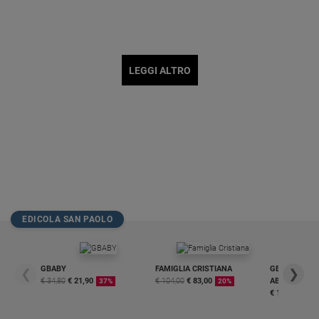
LEGGI ALTRO
EDICOLA SAN PAOLO
GBABY
FAMIGLIA CRISTIANA
GBABY DIGITA
❮
❯
€ 34,80
€ 21,90
€ 104,00
€ 83,00
ABBONAMEN
37%
20%
€ 16,99