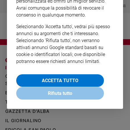
personalizzata ed offrirti un miglior servizio.
Ambiente
Visualizza tutte le collection
Avrai comunque la possibilità di revocare il
e
consenso in qualunque momento.
Creato
Volontariato
Selezionando 'Accetta tutto', vedrai più spesso
Diritti
annunci su argomenti che ti interessano.
Aziende
Selezionando 'Rifiuta tutto', non verranno
di
attivati annunci Google standard basati su
valore
cookie o identificatori locali; ove disponibile
Caso
potranno essere richiesti annunci limitati.
della
I SITI SAN PAOLO
NOTE LEGALI
settimana
GRUPPO EDITORIALE
PRIVACY POLICY
Migranti
ACCETTA TUTTO
SAN PAOLO
INFORMATIVA
Diversità
e
BENESSERE
WHISTLEBLOWING
Rifiuta tutto
inclusione
SOCIAL
TELENOVA
Costume
GAZZETTA D'ALBA
Cultura
IL GIORNALINO
e
spettacoli
EDICOLA SAN PAOLO