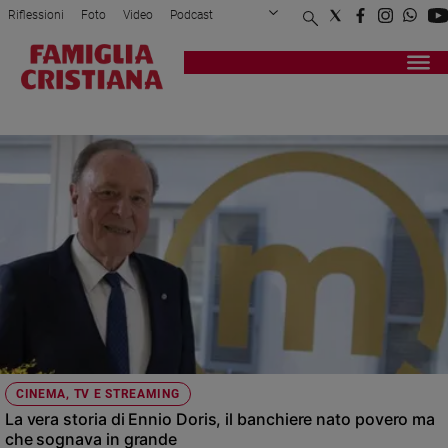
Riflessioni
Foto
Video
Podcast
Privacy Policy
Chi siamo
Contatti
Pubblicità
Attualità
Registrati
Redazione
Italia
VITA DI ENNIO DORIS
Cronaca
Politica
Mondo
Economia
Legalità
e
giustizia
Sport
Interviste
Papa
CINEMA, TV E STREAMING
Papa
La vera storia di Ennio Doris, il banchiere nato povero ma
che sognava in grande