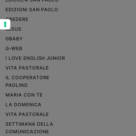
Sanremo
EDIZIONI SAN PAOLO
2026
CREDERE
Cinema,
JESUS
Tv
e
GBABY
streaming
G-WEB
Libri
Musica
I LOVE ENGLISH JUNIOR
Arte
VITA PASTORALE
IL COOPERATORE
Famiglia
ed
PAOLINO
educazione
MARIA CON TE
Genitori
LA DOMENICA
e
figli
VITA PASTORALE
Nonni
SETTIMANA DELLA
Coppia
COMUNICAZIONE
Scuola