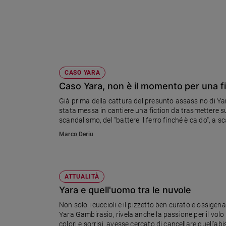
Ambiente
e
Creato
Volontariato
Diritti
Aziende
CASO YARA
di
Caso Yara, non è il momento per una fi
valore
Già prima della cattura del presunto assassino di Yar
Caso
stata messa in cantiere una fiction da trasmettere su
della
scandalismo, del "battere il ferro finché è caldo", a s
settimana
Marco Deriu
Migranti
Diversità
e
inclusione
ATTUALITÀ
Costume
Yara e quell'uomo tra le nuvole
Non solo i cuccioli e il pizzetto ben curato e ossigen
Cultura
e
Yara Gambirasio, rivela anche la passione per il volo c
spettacoli
colori e sorrisi, avesse cercato di cancellare quell'ab