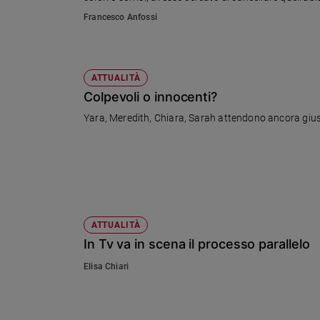
Francesco Anfossi
Sanremo
2026
Cinema,
Tv
ATTUALITÀ
e
Colpevoli o innocenti?
streaming
Libri
Yara, Meredith, Chiara, Sarah attendono ancora giusti
Musica
Arte
Famiglia
ed
educazione
ATTUALITÀ
Genitori
In Tv va in scena il processo parallelo
e
figli
Elisa Chiari
Nonni
Coppia
Scuola