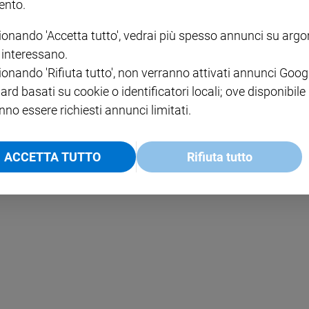
nto.
ionando 'Accetta tutto', vedrai più spesso annunci su arg
entenza è naturale
i interessano.
ionando 'Rifiuta tutto', non verranno attivati annunci Goog
ard basati su cookie o identificatori locali; ove disponibile
nno essere richiesti annunci limitati.
ACCETTA TUTTO
Rifiuta tutto