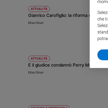
mome
Policy
ATTUALITÀ
Selez
Gianrico Carofiglio: la riforma di una s
che t
Chi
Elisa Chiari
Selez
siamo
stand
potra
Contatti
Pubblicità
ATTUALITÀ
E il giudice condannò Perry Mason
Registrati
Elisa Chiari
Redazione
Social