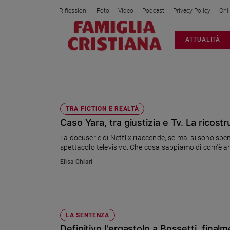
Riflessioni
Foto
Video
Podcast
Privacy Policy
Chi
Attualità
ATTUALITÀ
Italia
Cronaca
Politica
YARA
Mondo
Economia
TRA FICTION E REALTÀ
Caso Yara, tra giustizia e Tv. La ricost
Legalità
e
La docuserie di Netflix riaccende, se mai si sono spenti
giustizia
spettacolo televisivo. Che cosa sappiamo di com'è 
Sport
Elisa Chiari
Interviste
Papa
Papa
LA SENTENZA
Definitivo l'ergastolo a Bossetti, final