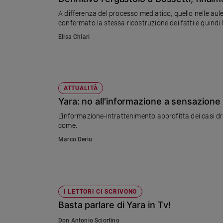
Chiesa
A differenza del processo mediatico, quello nelle aul
Chiesa
confermato la stessa ricostruzione dei fatti e quindi
Elisa Chiari
Fede
e
spiritualità
Santi
Devozione
ATTUALITÀ
e
Yara: no all'informazione a sensazione
fede
L'informazione-intrattenimento approfitta dei casi d
Parola
come.
del
Marco Deriu
giorno
Santo
del
giorno
I LETTORI CI SCRIVONO
Società
Basta parlare di Yara in Tv!
e
valori
Don Antonio Sciortino