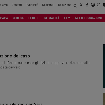
 siamo
Contatti
Pubblicità
Registrati
Redazione
PAPA
CHIESA
FEDE E SPIRITUALITÀ
FAMIGLIA ED EDUCAZIONE
ruzione del caso
, i riflettori su un caso giudiziario troppe volte distorto dallo
andata davvero
mente silenzio per Yara