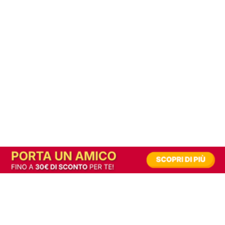
In alternativa, prova la versione digitale!
|
Abbonati
Contribuisci a mantenere questo sito gratuito
Riusciamo a fornire informazione gratuita grazie alla pubblicità erogata dai nostri
partner.
Accettando i consensi richiesti permetti ai nostri partner di creare un'esperienza