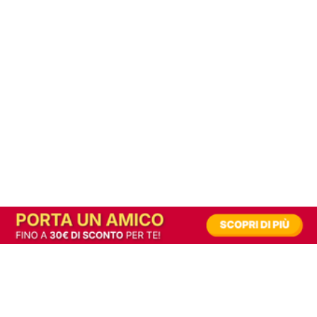
In alternativa, prova la versione digitale!
|
Abbonati
Contribuisci a mantenere questo sito gratuito
Riusciamo a fornire informazione gratuita grazie alla pubblicità erogata dai nostri
partner.
Accettando i consensi richiesti permetti ai nostri partner di creare un'esperienza