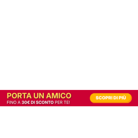
In alternativa, prova la versione digitale!
|
Abbonati
Contribuisci a mantenere questo sito gratuito
Riusciamo a fornire informazione gratuita grazie alla pubblicità erogata dai nostri
partner.
Accettando i consensi richiesti permetti ai nostri partner di creare un'esperienza