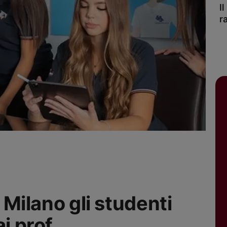
I
r
i Milano gli studenti
ai prof