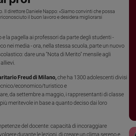
no. Il direttore Daniele Nappo: «Siamo convinti che possa
riconosciuto il buon lavoro e desidera migliorarsi
 e la pagella ai professori da parte degli studenti -
eco nei media - ora, nella stessa scuola, parte un nuovo
colastico: dare una "Nota di Merito" mensile agli
allievi.
aritario Freud di Milano,
che ha 1300 adolescenti divisi
Tecnico/economico/turistico e
are, da settembre a maggio, i rappresentanti di classe
più meritevole in base a quanto deciso dai loro
competenze del docente: capacità di incoraggiare
nvolgere durante le lezioni, di creare un clima sereno e