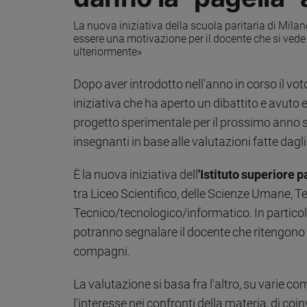
Ambiente
La nuova iniziativa della scuola paritaria di Mila
e
essere una motivazione per il docente che si vede 
Creato
ulteriormente»
Volontariato
Diritti
Dopo aver introdotto nell'anno in corso il voto
Aziende
iniziativa che ha aperto un dibattito e avuto 
di
progetto sperimentale per il prossimo anno s
valore
Caso
insegnanti in base alle valutazioni fatte dagli 
della
settimana
È la nuova iniziativa dell
'Istituto superiore p
Migranti
tra Liceo Scientifico, delle Scienze Umane, 
Diversità
Tecnico/tecnologico/informatico. In particol
e
potranno segnalare il docente che ritengono 
inclusione
compagni.
Costume
Cultura
La valutazione si basa fra l'altro, su varie 
e
l'interesse nei confronti della materia, di coi
spettacoli