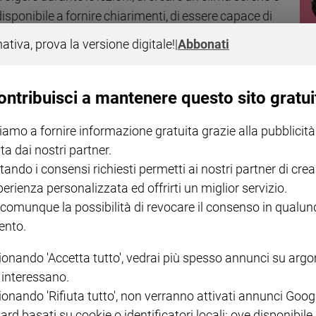
 disponibile a fornire chiarimenti, di essere capace di
are passione ed entusiasmo.
E ancora, di strutturare le
nativa, prova la versione digitale!
|
Abbonati
strategie di recupero adeguate per chi non ha buoni
nti,
di avere metodi didattici (lezione frontale e lavori di
nte è anche la puntualità nella restituzione dei compiti
ontribuisci a mantenere questo sito gratui
gestione della disciplina nella classe e il risultare una
iamo a fornire informazione gratuita grazie alla pubblicità
alla proclamazione del "Docente del Mese" e quindi del
ta dai nostri partner.
tando i consensi richiesti permetti ai nostri partner di crea
irettore dell'Istituto Freud - nasce perché siamo convinti
perienza personalizzata ed offrirti un miglior servizio.
 comunque la possibilità di revocare il consenso in qualu
nte che si vede riconosciuto il buon lavoro e desidera
nto.
 che pensiamo che possa aumentare la fiducia nelle
egno. In un ambiente scolastico-lavorativo, il
ionando 'Accetta tutto', vedrai più spesso annunci su arg
are una cultura basata sulla valorizzazione
i interessano.
 farla attribuire in modo equo e trasparente,
ionando 'Rifiuta tutto', non verranno attivati annunci Goog
ismi e garantire l'efficacia».
ard basati su cookie o identificatori locali; ove disponibile