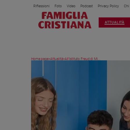
Riflessioni
Foto
Video
Podcast
Privacy Policy
Chi
Attualità
ATTUALITÀ
Italia
Cronaca
Politica
Mondo
Home page
>
Attualità
>
All'Istituto Freud di Mi...
Economia
Legalità
e
giustizia
Sport
Interviste
Papa
Papa