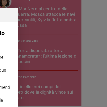
Il Mar Nero al centro della
guerra: Mosca attacca le navi
mercantili, Kyiv la flotta ombra
russa
to
Annachiara Valle
«Terra disperata o terra
innamorata»: l’ultima lezione di
re
Guccini
nque
padre Maurizio Patriciello
Don Patriciello: nei campi del
omenti
pomodoro dove la dignità vince sul
caporalato
le