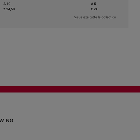
A 10
A 5
€ 24,50
€ 24,50
Visualizza tutte le collection
OWING