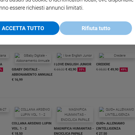
nno essere richiesti annunci limitati.
ACCETTA TUTTO
Rifiuta tutto
NA
I LOVE ENGLISH JUNIOR
CREDERE
GBABY DIGITALE -
€ 69,00
€ 43,90
€ 98,80
€ 49,90
%
35%
49%
ABBONAMENTO ANNUALE
€ 16,99
COLLANA ARSENIO LUPIN
QUID+ ALLENIAMO
VOL. 1 - 2
MAGNIFICA HUMANITAS -
L'INTELLIGENZA
€ 18,50
ENCICLICA PAPALE
€ 27,50