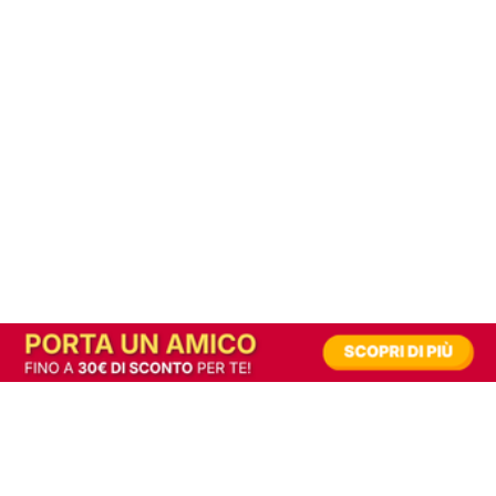
In alternativa, prova la versione digitale!
|
Abbonati
Contribuisci a mantenere questo sito gratuito
Riusciamo a fornire informazione gratuita grazie alla pubblicità erogata dai nostri
partner.
Accettando i consensi richiesti permetti ai nostri partner di creare un'esperienza