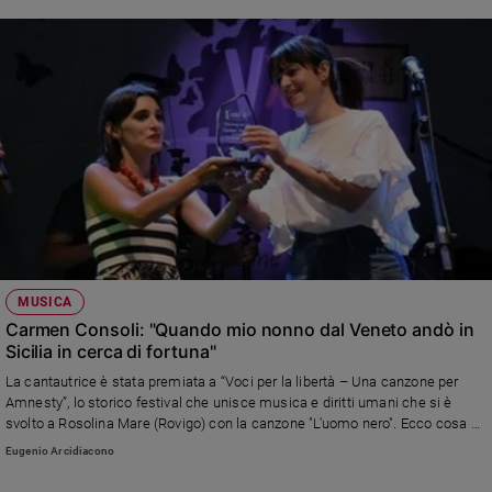
MUSICA
Carmen Consoli: "Quando mio nonno dal Veneto andò in
Sicilia in cerca di fortuna"
La cantautrice è stata premiata a “Voci per la libertà – Una canzone per
Amnesty”, lo storico festival che unisce musica e diritti umani che si è
svolto a Rosolina Mare (Rovigo) con la canzone "L'uomo nero". Ecco cosa ci
ha raccontato L’artista siciliana ha ricevuto il Premio Amnesty International
Eugenio Arcidiacono
Italia 2022 nella sezione Big, grazie al brano “L’uomo nero”. È la sua seconda
vittoria, che coincide con la ventesima edizione del Premio e con la