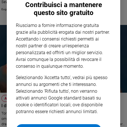
Severodonetsk, canzone sulla guerra in Ucraina
Contribuisci a mantenere
Eugenio Arcidiacono
questo sito gratuito
Riusciamo a fornire informazione gratuita
grazie alla pubblicità erogata dai nostri partner.
Accettando i consensi richiesti permetti ai
nostri partner di creare un'esperienza
personalizzata ed offrirti un miglior servizio.
Avrai comunque la possibilità di revocare il
consenso in qualunque momento.
Selezionando 'Accetta tutto', vedrai più spesso
annunci su argomenti che ti interessano.
Selezionando 'Rifiuta tutto', non verranno
attivati annunci Google standard basati su
ARTE
cookie o identificatori locali; ove disponibile
I diritti umani in bella mostra
potranno essere richiesti annunci limitati.
Torna Progetto Genesi. Arte e diritti umani promosso dall'associazione
omonima che affronta le questioni socio-politiche e umanitarie più
drammatiche del nostro tempo. L'esposizione, interattiva e interdisciplinare,