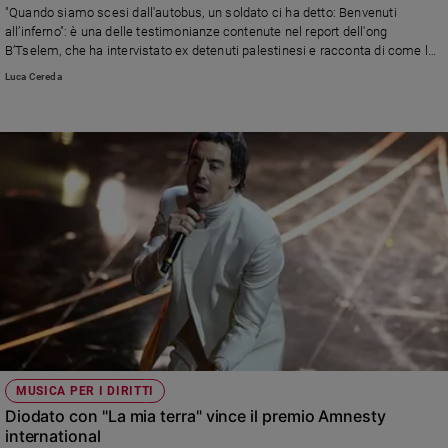
"Quando siamo scesi dall'autobus, un soldato ci ha detto: Benvenuti
Policy
all’inferno": è una delle testimonianze contenute nel report dell'ong
B’Tselem, che ha intervistato ex detenuti palestinesi e racconta di come la
situazione sia molto peggiorata nel trattamento dei detenuti dopo gli
Chi
Luca Cereda
attacchi del 7 ottobre. E tra loro ci sono anche minori.
siamo
Contatti
Pubblicità
Registrati
Redazione
Social
MUSICA PER I DIRITTI
Diodato con "La mia terra" vince il premio Amnesty
international