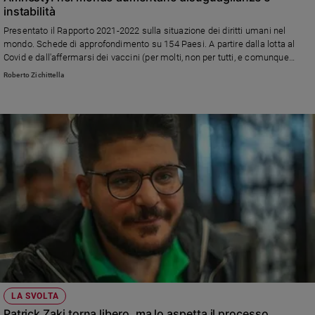
instabilità
Presentato il Rapporto 2021-2022 sulla situazione dei diritti umani nel
mondo. Schede di approfondimento su 154 Paesi. A partire dalla lotta al
Covid e dall'affermarsi dei vaccini (per molti, non per tutti, e comunque
business per pochi) denunciati slogan vuoti, false promesse e nuove norme
Roberto Zichittella
contro dissenso
LA SVOLTA
Patrick Zaki torna libero, ma lo aspetta il processo