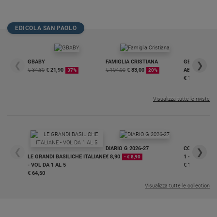
EDICOLA SAN PAOLO
GBABY
FAMIGLIA CRISTIANA
GBABY DIGITA
❮
❯
€ 34,80
€ 21,90
€ 104,00
€ 83,00
ABBONAMEN
37%
20%
€ 16,99
Visualizza tutte le riviste
DIARIO G 2026-27
COLLANA ARS
❮
❯
LE GRANDI BASILICHE ITALIANE
€ 8,90
1 - 2
- € 8,90
- VOL DA 1 AL 5
€ 18,50
€ 64,50
Visualizza tutte le collection