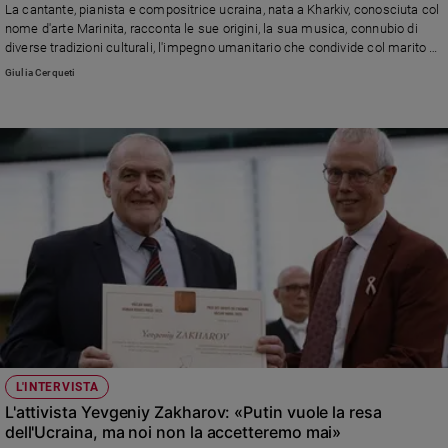
La cantante, pianista e compositrice ucraina, nata a Kharkiv, conosciuta col
Sanremo
nome d'arte Marinita, racconta le sue origini, la sua musica, connubio di
2026
diverse tradizioni culturali, l'impegno umanitario che condivide col marito e
attivista Boris Zakharov e il sostegno al loro Paese. Riflette sul conflitto,
Cinema,
Giulia Cerqueti
sulla situazione attuale e sul futuro. «L'Ucraina deve entrare nell'Unione
Tv
europea», dice. «Presto o tardi, vincerà la guerra e riceverà la giusta
e
riparazione»
streaming
Libri
Musica
Arte
Famiglia
ed
educazione
Genitori
e
figli
L'INTERVISTA
Nonni
L'attivista Yevgeniy Zakharov: «Putin vuole la resa
Coppia
dell'Ucraina, ma noi non la accetteremo mai»
Scuola