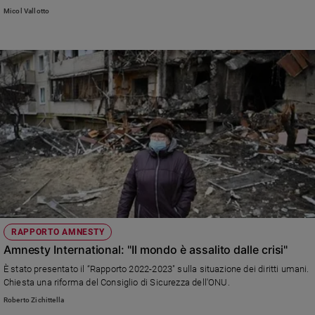
innocente condannato a morte. Amnesty International, che da decenni si
Micol Vallotto
mobilita per la liberazione di Iwao, ha pubblicato il rapporto annuale sull’uso
globale della pena capitale
RAPPORTO AMNESTY
Amnesty International: "Il mondo è assalito dalle crisi"
È stato presentato il “Rapporto 2022-2023" sulla situazione dei diritti umani.
Chiesta una riforma del Consiglio di Sicurezza dell'ONU.
Roberto Zichittella