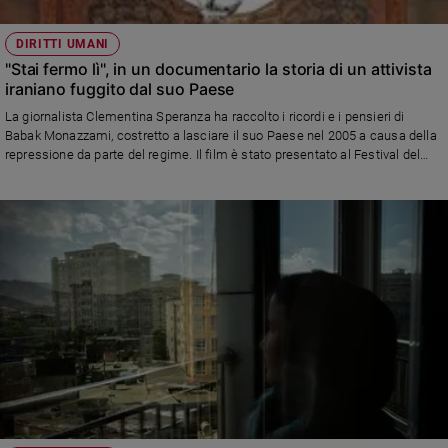
DIRITTI UMANI
"Stai fermo lì", in un documentario la storia di un attivista
iraniano fuggito dal suo Paese
La giornalista Clementina Speranza ha raccolto i ricordi e i pensieri di
Babak Monazzami, costretto a lasciare il suo Paese nel 2005 a causa della
repressione da parte del regime. Il film è stato presentato al Festival del
cinema dei diritti umani di Napoli e ha ricevuto il Premio per la Pace
conferito dall'Ambasciata della Svizzera in Italia