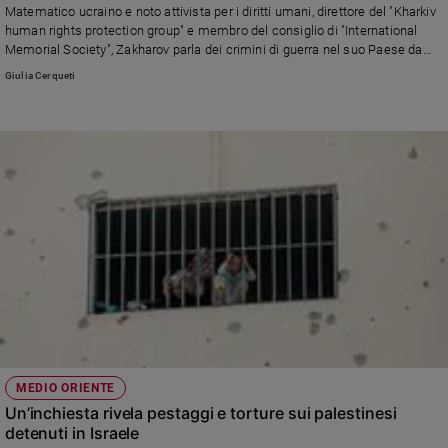
Matematico ucraino e noto attivista per i diritti umani, direttore del "Kharkiv
e
human rights protection group" e membro del consiglio di "International
giovani
Memorial Society", Zakharov parla dei crimini di guerra nel suo Paese da
Adolescenza
quando è iniziata l'aggressione russa, del problema dei bambini scomparsi
Giulia Cerqueti
e portati in Russia, della condizione dei prigionieri civili. E riflette sul futuro
Bioetica
dell'Ucraina, nelle mani della diplomazia guidata da Donald Trump
Vai
Riflessioni
Foto
Video
Podcast
MEDIO ORIENTE
Un’inchiesta rivela pestaggi e torture sui palestinesi
detenuti in Israele
Privacy