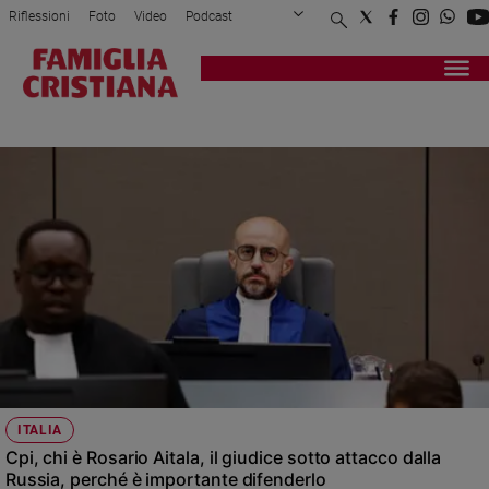
Riflessioni
Foto
Video
Podcast
Privacy Policy
Chi siamo
Contatti
Pubblicità
Attualità
Registrati
Redazione
Italia
DIRITTI UMANI
Cronaca
Politica
Mondo
Economia
Legalità
e
giustizia
Sport
Interviste
Papa
ITALIA
Papa
Cpi, chi è Rosario Aitala, il giudice sotto attacco dalla
Russia, perché è importante difenderlo