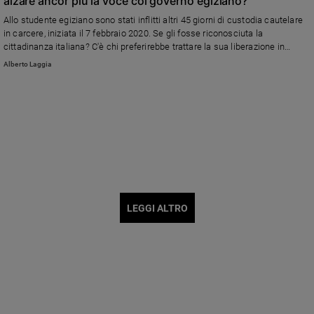
alzare ancor più la voce col governo egiziano?
Allo studente egiziano sono stati inflitti altri 45 giorni di custodia cautelare
in carcere, iniziata il 7 febbraio 2020. Se gli fosse riconosciuta la
cittadinanza italiana? C'è chi preferirebbe trattare la sua liberazione in
silenzio. Ma se non fosse stato per la mobilitazione della società civile e
Alberto Laggia
per il sostegno dei mezzi d’informazione in questi mesi la drammatica
situazione di Patrick avrebbe rischiato di finire dimenticata.
LEGGI ALTRO