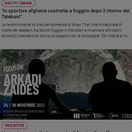
DIRITTI UMANI
"Io sportiva afghana costretta a fuggire dopo il ritorno dei
Talebani"
La testimonianza di una campionessa di Muay Thai, che minacciata di
morte dai talebani, ha dovuto fuggire in Pakistan e rinunciare allo sport.
Amnesty International lancia un appello con la campagna "Chi lotterà al tuo
posto quando non ci sarai più?" per incoraggiare i lasciti solidali a favore
dell'organizzazione che tutela i diritti umani in Afghanistan
INIZIATIVE