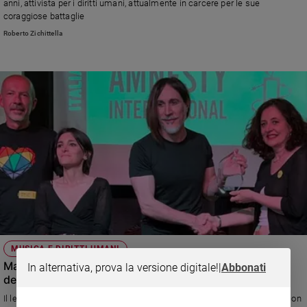
anni, attivista per i diritti umani, attualmente in carcere per le sue
coraggiose battaglie
Roberto Zichittella
MUSICA E DIRITTI UMANI
Manuel Agnelli: «L’accoglienza non è di sinistra o di
In alternativa, prova la versione digitale!
|
Abbonati
destra. L’incontro con il Papa? Un privilegio»
Il leader degli Afterhours ha vinto il premio "Amnesty-Voci per la libertà" con