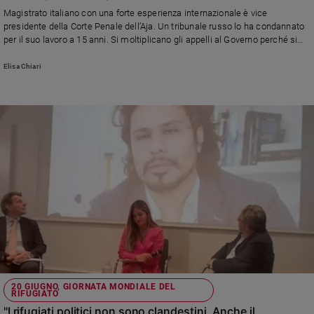
Chiesa
Magistrato italiano con una forte esperienza internazionale è vice
Chiesa
presidente della Corte Penale dell’Aja. Un tribunale russo lo ha condannato
per il suo lavoro a 15 anni. Si moltiplicano gli appelli al Governo perché si
esprima per tutelarlo
Fede
e
Elisa Chiari
spiritualità
Santi
Devozione
e
fede
Parola
del
giorno
Santo
del
giorno
Società
e
20 GIUGNO, GIORNATA MONDIALE DEL
RIFUGIATO
valori
"I rifugiati politici non sono clandestini. Anche il