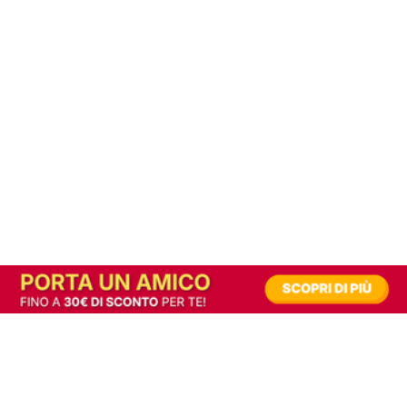
In alternativa, prova la versione digitale!
|
Abbonati
Contribuisci a mantenere questo sito gratuito
Riusciamo a fornire informazione gratuita grazie alla pubblicità erogata dai nostri
partner.
Accettando i consensi richiesti permetti ai nostri partner di creare un'esperienza