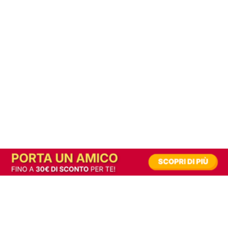
In alternativa, prova la versione digitale!
|
Abbonati
Contribuisci a mantenere questo sito gratuito
Riusciamo a fornire informazione gratuita grazie alla pubblicità erogata dai nostri
partner.
Accettando i consensi richiesti permetti ai nostri partner di creare un'esperienza