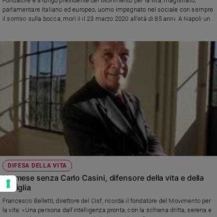
Fondatore e a lungo presidente del Movimento per la vita, magistrato,
parlamentare italiano ed europeo, uomo impegnato nel sociale con sempre
il sorriso sulla bocca, morì il il 23 marzo 2020 all’età di 85 anni. A Napoli un
convegno ne ha ricordato la figura e l'eredità umana, culturale e spirituale.
Tra i relatori, anche don Stefano Stimamiglio, direttore di "Famiglia
Cristiana"
DIFESA DELLA VITA
Un mese senza Carlo Casini, difensore della vita e della
famiglia
Francesco Belletti, direttore del Cisf, ricorda il fondatore del Movimento per
la vita: «Una persona dall'intelligenza pronta, con la schiena dritta, serena e