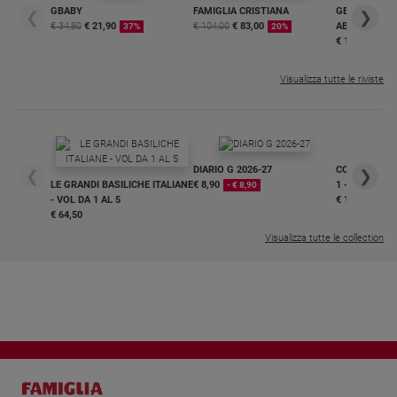
GBABY
FAMIGLIA CRISTIANA
GBABY DIGITA
❮
❯
€ 34,80
€ 21,90
€ 104,00
€ 83,00
ABBONAMEN
37%
20%
€ 16,99
Visualizza tutte le riviste
DIARIO G 2026-27
COLLANA ARS
❮
❯
LE GRANDI BASILICHE ITALIANE
€ 8,90
1 - 2
- € 8,90
- VOL DA 1 AL 5
€ 18,50
€ 64,50
Visualizza tutte le collection