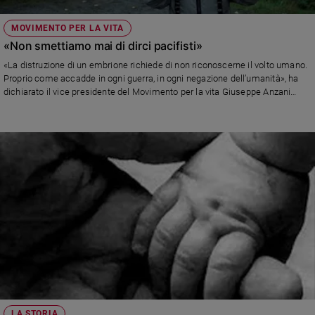
MOVIMENTO PER LA VITA
«Non smettiamo mai di dirci pacifisti»
«La distruzione di un embrione richiede di non riconoscerne il volto umano.
Proprio come accadde in ogni guerra, in ogni negazione dell’umanità», ha
dichiarato il vice presidente del Movimento per la vita Giuseppe Anzani
durante il convegno in corso a Palermo. E Giovanni Ramonda della
Comunità Papa Giovanni XXIII: «Negli uomini batte il desiderio di pace e
giustizia. Ma la pace nasce dall’accoglienza di questa meraviglia che è la
vita»
LA STORIA