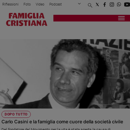
Riflessioni
Foto
Video
Podcast
Privacy Policy
Chi siamo
Contatti
Pubblicità
Attualità
Registrati
Redazione
Italia
MOVIMENTO PER LA VITA
Cronaca
Politica
Mondo
Economia
Legalità
e
giustizia
Sport
Interviste
Papa
DOPO TUTTO
Papa
Carlo Casini e la famiglia come cuore della società civile
Del fondatore del Movimento per la vita è stata aperta la causa di