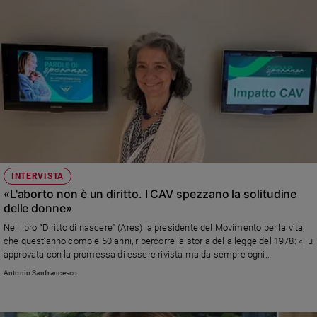
e
giovani
Adolescenza
Bioetica
Vai
Riflessioni
INTERVISTA
«L'aborto non è un diritto. I CAV spezzano la solitudine
Foto
delle donne»
Nel libro “Diritto di nascere” (Ares) la presidente del Movimento per la vita,
Video
che quest’anno compie 50 anni, ripercorre la storia della legge del 1978: «Fu
approvata con la promessa di essere rivista ma da sempre ogni
discussione su questo viene bloccata. Bisogna scommettere sulla donna e
Antonio Sanfrancesco
Podcast
la sua capacità di accoglienza, che se abbracciata in una solidarietà forte,
rompe la solitudine»
Privacy