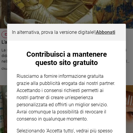
In alternativa, prova la versione digitale!
|
Abbonati
CONVEGNO MPV (3- 5 NOVEMBRE)
L’arte come linguaggio per dire “sì” alla vita
La storica dell'arte Marzia Garuti dell’Associazione Amici musei fiorentini
Contribuisci a mantenere
didattica ci racconta la meraviglia della gravidanza e della maternità
questo sito gratuito
nell’arte che è il tema dell’intervento d'apertura del 43° convegno nazionale
del Movimento per la vita di Firenze in programma dal 3 al 5 novembre
Chiara Pelizzoni
Riusciamo a fornire informazione gratuita
grazie alla pubblicità erogata dai nostri partner.
Accettando i consensi richiesti permetti ai
nostri partner di creare un'esperienza
personalizzata ed offrirti un miglior servizio.
Avrai comunque la possibilità di revocare il
consenso in qualunque momento.
Selezionando 'Accetta tutto', vedrai più spesso