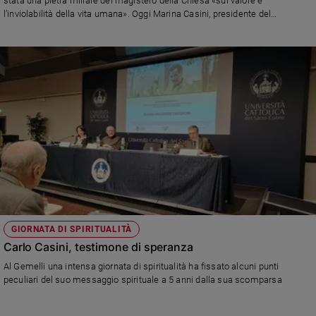
stata una pietra miliare del magistero della Chiesa «sul valore e
Ambiente
l’inviolabilità della vita umana». Oggi Marina Casini, presidente del
e
Movimento per la Vita, sull’importanza di quel documento e il suo legame
Creato
profondo con il “popolo della vita”: «È stata la nostra Magna Carta perché ha
reso esplicite le basi spirituali e razionali dell’impegno per la vita,
Volontariato
soprattutto quella nascente»
Diritti
Aziende
di
valore
Caso
della
settimana
Migranti
Diversità
e
GIORNATA DI SPIRITUALITÀ
inclusione
Carlo Casini, testimone di speranza
Costume
Al Gemelli una intensa giornata di spiritualità ha fissato alcuni punti
peculiari del suo messaggio spirituale a 5 anni dalla sua scomparsa
Cultura
e
spettacoli