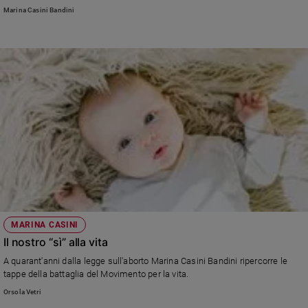
bimbi sono stati salvati dall'aborto (nella foto: Paola Bonzi nel 2013 ospite
Marina Casini Bandini
di Eugenia Scotti nello spazio Azzurro di Nel cuore dei giorni su Tv2000)
MARINA CASINI
Il nostro “sì” alla vita
A quarant'anni dalla legge sull'aborto Marina Casini Bandini ripercorre le
tappe della battaglia del Movimento per la vita.
Orsola Vetri