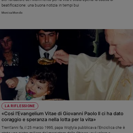
Chiesa
beatificazione: una buona notizia in tempi bui
Chiesa
Monica Mondo
Fede
e
spiritualità
Santi
Devozione
e
fede
Parola
del
giorno
Santo
del
giorno
LA RIFLESSIONE
«Così l'Evangelium Vitae di Giovanni Paolo II ci ha dato
Società
coraggio e speranza nella lotta per la vita»
e
valori
Trent’anni fa, il 25 marzo 1995, papa Wojtyla pubblicava l’Enciclica che è