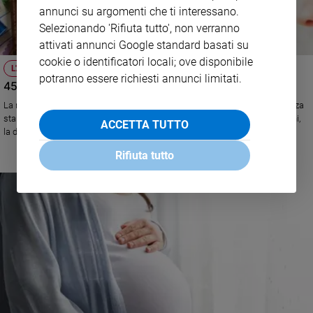
annunci su argomenti che ti interessano.
Selezionando 'Rifiuta tutto', non verranno
attivati annunci Google standard basati su
cookie o identificatori locali; ove disponibile
L'ANNIVERSARIO
potranno essere richiesti annunci limitati.
45 anni di "Sì alla Vta"
La rivista del Movimento per la Vita italiano ha celebrato in una conferenza
stampa a Milano il suo compleanno. Presenti la presidente Marina Casini,
ACCETTA TUTTO
la direttrice Elisabetta Pittino e il giornalista Francesco Ognibene
Rifiuta tutto