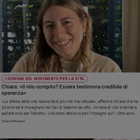
Policy
Chi
siamo
Contatti
Pubblicità
I GIOVANI DEL MOVIMENTO PER LA VITA
Registrati
Chiara: «Il mio compito? Essere testimone credibile di
speranza»
Redazione
«La difesa della vita nascente è più che mai attuale», afferma Chiara che ha
24 anni ed è impegnata nel Cav di Salerno da otto. «Invece di vita si tende a
parlare solo per l’aborto». L'incontro decisivo per l'impegno qui? «Otto anni
Social
fa con una ragazza coetanea. Tutte e due andavamo a scuola, avevamo
Chiara Pelizzoni
amici e facevamo sport. Ma lei doveva scegliere tra la vita e la morte»