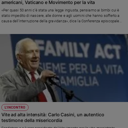
americani, Vaticano e Movimento per la vita
«Per quasi 50 anni c'è stata una legge ingiusta, pensiamo ai bimbi cui è
stato impedito di nascere, alle donne e agli uomini che hanno sofferto a
causa dell'interruzione della gravidanza», dice la Conferenza episcopale
statunitense. «È una questione sociale: che posto ha la difesa della vita in
una società civile? Si riapra un dibattito non ideologico», afferma la
Pontificia accademia per la vita. E il Movimento per la vita: «È un segnale
forte. La politica inizia a riconoscere il concepito come essere umano,
come uno di noi. L’aborto non è un diritto»
L'INCONTRO
Vite ad alta intensità: Carlo Casini, un autentico
testimone della misericordia