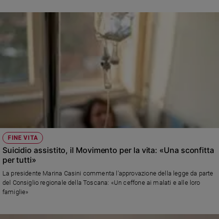
Sanremo
2026
Cinema,
Tv
e
streaming
Libri
Musica
Arte
Famiglia
ed
FINE VITA
educazione
Suicidio assistito, il Movimento per la vita: «Una sconfitta
Genitori
per tutti»
e
La presidente Marina Casini commenta l'approvazione della legge da parte
figli
del Consiglio regionale della Toscana: «Un ceffone ai malati e alle loro
Nonni
famiglie»
Coppia
Scuola