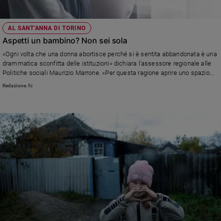
AL SANT'ANNA DI TORINO
Aspetti un bambino? Non sei sola
«Ogni volta che una donna abortisce perché si è sentita abbandonata è una
drammatica sconfitta delle istituzioni» dichiara l'assessore regionale alle
Politiche sociali Maurizio Marrone. «Per questa ragione aprire uno spazio
dove trovare aiuto è una conquista sociale per tutta la comunità». Al
Redazione.fc
Sant'Anna di Torino nasce uno spazio per offrire supporto concreto,
vicinanza e ascolto alle donne in gravidanza