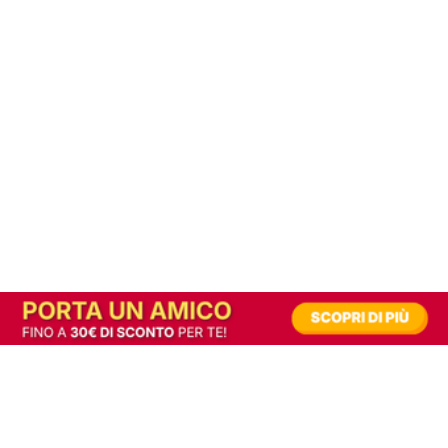
In alternativa, prova la versione digitale!
|
Abbonati
Contribuisci a mantenere questo sito gratuito
Riusciamo a fornire informazione gratuita grazie alla pubblicità erogata dai nostri
partner.
Accettando i consensi richiesti permetti ai nostri partner di creare un'esperienza