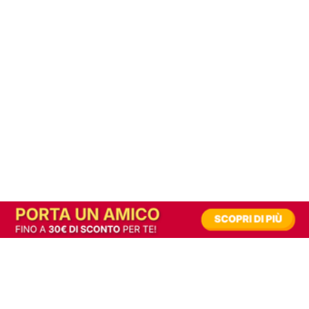
In alternativa, prova la versione digitale!
|
Abbonati
Contribuisci a mantenere questo sito gratuito
Riusciamo a fornire informazione gratuita grazie alla pubblicità erogata dai nostri
partner.
Accettando i consensi richiesti permetti ai nostri partner di creare un'esperienza