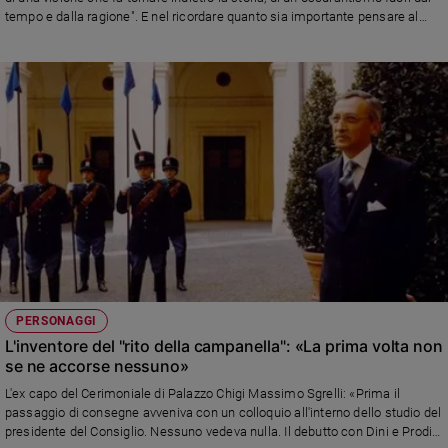
tempo e dalla ragione". E nel ricordare quanto sia importante pensare al
futuro nel nostro Paese per le nuove generazioni, proprio ai giovani ha
ricordato i tanti morti sulle strade e purtroppo anche i molti ragazzi:
"Quando guidate avete nelle vostre mani la vostra vita e quella degli altri.
Non distruggetela per un momento di imprudenza. Non cancellate il vostro
futuro"
PERSONAGGI
L'inventore del "rito della campanella": «La prima volta non
se ne accorse nessuno»
L'ex capo del Cerimoniale di Palazzo Chigi Massimo Sgrelli: «Prima il
passaggio di consegne avveniva con un colloquio all'interno dello studio del
presidente del Consiglio. Nessuno vedeva nulla. Il debutto con Dini e Prodi