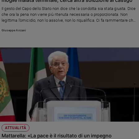
Ambiente
Il gesto del Capo dello Stato non dice che la condotta sia stata giusta. Dice
e
che ora la pena non viene più ritenuta necessaria o proporzionata. Non
Creato
legittima l’omicidio, non lo assolve, non lo riqualifica. Ci fa rammentare che
Volontariato
si può provare pietà per una situazione umana
Giuseppe Anzani
Diritti
Aziende
di
valore
Caso
della
settimana
Migranti
Diversità
e
inclusione
Costume
Cultura
ATTUALITÀ
e
Mattarella: «La pace è il risultato di un impegno
spettacoli