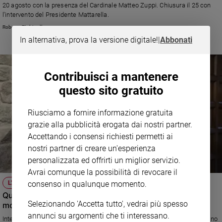
20 agosto con la presenza del Cardinale Matteo Zuppi. Chiusura il 25 con
l'intervento del Presidente Mattarella.
Roberto Zichittella
In alternativa, prova la versione digitale!
|
Abbonati
Contribuisci a mantenere
questo sito gratuito
Riusciamo a fornire informazione gratuita
grazie alla pubblicità erogata dai nostri partner.
Accettando i consensi richiesti permetti ai
nostri partner di creare un'esperienza
personalizzata ed offrirti un miglior servizio.
Avrai comunque la possibilità di revocare il
L'ANNIVERSARIO
consenso in qualunque momento.
Quel mortale divorzio tra politica e cultura: il severo
Selezionando 'Accetta tutto', vedrai più spesso
monito del cardinale Zuppi
annunci su argomenti che ti interessano.
Intervenuto al Convegno di Camaldoli, nel famoso monastero del Casentino