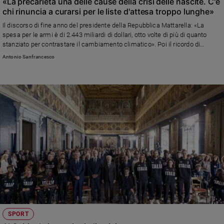
«La precarietà una delle cause della crisi delle nascite. C'è
chi rinuncia a curarsi per le liste d'attesa troppo lunghe»
Il discorso di fine anno del presidente della Repubblica Mattarella: «La
spesa per le armi è di 2.443 miliardi di dollari, otto volte di più di quanto
stanziato per contrastare il cambiamento climatico». Poi il ricordo di
Sammy Basso che ci ha «insegnato a vivere una vita piena, oltre ogni
Antonio Sanfrancesco
difficoltà» e il patriottismo dei medici del pronto soccorso e di chi è nato
altrove ma ama l’Italia
SPORT