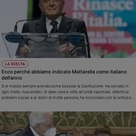
LA SCELTA
Ecco perché abbiamo indicato Mattarella come italiano
dell'anno
Si è mosso sempre avendo come bussola la Costituzione. Ha cercato in
ogni modo, riuscendoci, di dare voce e volto all’unità nazionale. Attento ai
problemi sociali e ai dolori di molte persone, ha riconciliato con le istituzioni
anche coloro che se ne erano allontanati. Il ritratto, i valori vissuti e
trasmessi con le parole e con i gesti, il bilancio del settennato: un ampio
dossier sul numero in edicola e in parrocchia da giovedì 29 dicembre