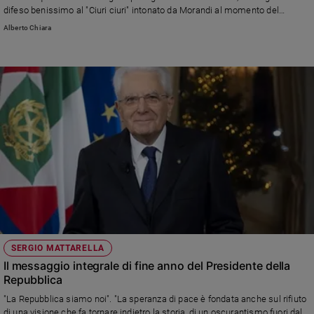
difeso benissimo al "Ciuri ciuri" intonato da Morandi al momento del
commiato, dietro le quinte. Nel tempio laico della cultura pop, una tappa
Alberto Chiara
importante della "pedagogia costituzionale" del Capo dello Stato
SERGIO MATTARELLA
Il messaggio integrale di fine anno del Presidente della
Repubblica
"La Repubblica siamo noi". "La speranza di pace è fondata anche sul rifiuto
di una visione che fa tornare indietro la storia, di un oscurantismo fuori dal