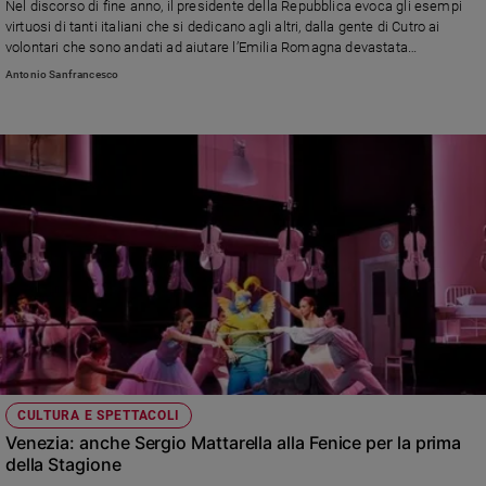
Nel discorso di fine anno, il presidente della Repubblica evoca gli esempi
virtuosi di tanti italiani che si dedicano agli altri, dalla gente di Cutro ai
volontari che sono andati ad aiutare l’Emilia Romagna devastata
dall’alluvione. Poi invita a restare «uniti» e lancia un appello al voto: «Per
Antonio Sanfrancesco
definire la strada da percorrere, è il voto libero che decide. Non rispondere a
un sondaggio, o stare sui social»
CULTURA E SPETTACOLI
Venezia: anche Sergio Mattarella alla Fenice per la prima
della Stagione