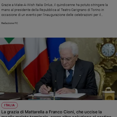
Chiesa
Grazie a Make-A-Wish Italia Onlus, il quindicenne ha potuto stringere la
Chiesa
mano al presidente della Repubblica al Teatro Carignano di Torino in
occasione di un evento per l’inaugurazione delle celebrazioni per il
Centenario della morte di Piero Gobetti
Fede
Redazione FC
e
spiritualità
Santi
Devozione
e
fede
Parola
del
giorno
Santo
del
giorno
Società
ITALIA
e
La grazia di Mattarella a Franco Cioni, che uccise la
valori
moglie malata terminale, cerca altra soluzione al castigo