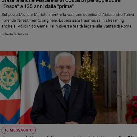
Stasera anche Mattarella al Costanzi per applaudire
"Tosca" a 125 anni dalla "prima"
Policy
Sul podio MIchele Mariotti, mentre la versione scenica di Alessandro Talevi
riprende l'allestimento originale. L'opera sarà trasmessa in streaming
Chi
anche al Policlinico Gemelli e in diverse realtà legate alla Caritas di Roma
siamo
Roberto Zichittella
Contatti
Pubblicità
Registrati
Redazione
Social
IL MESSAGGIO