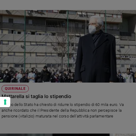
Fondazione Migrantes ("L’unica Italia che cresce è l’Italia all’estero; anche
oggi non sempre il lavoro italiano nel mondo, come quello degli immigrati in
Italia, viene riconosciuto nei diritti fondamentali")
QUIRINALE
Mattarella si taglia lo stipendio
Il Capo dello Stato ha chiesto di ridurre lo stipendio di 60 mila euro. Va
anche ricordato che il Presidente della Repubblica non percepisce la
pensione (vitalizio) maturata nel corso dell’attività parlamentare