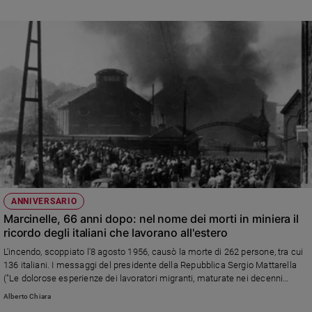
religioni mondiali che si tiene a Roma
ANNIVERSARIO
Marcinelle, 66 anni dopo: nel nome dei morti in miniera il
ricordo degli italiani che lavorano all'estero
L'incendo, scoppiato l'8 agosto 1956, causò la morte di 262 persone, tra cui
136 italiani. I messaggi del presidente della Repubblica Sergio Mattarella
("Le dolorose esperienze dei lavoratori migranti, maturate nei decenni
precedenti il Trattato di Maastricht, hanno sollecitato la promozione dei
Alberto Chiara
diritti dei lavoratori al livello europeo") e di monsignor Gian Carlo Perego,