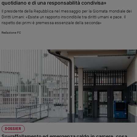
quotidiano e di una responsabilità condivisa»
Sanremo
Il presidente della Repubblica nel messaggio per la Giornata mondiale dei
2026
Diritti Umani: «Esiste un rapporto inscindibile tra diritti umani e pace. Il
Cinema,
rispetto dei primi è premessa essenziale della seconda»
Tv
Redazione FC
e
streaming
Libri
Musica
Arte
Famiglia
ed
educazione
Genitori
e
figli
Nonni
Coppia
DOSSIER
Sovraffollamento ed emergenza caldo in carcere, cosa
Scuola