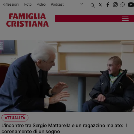
Riflessioni
Foto
Video
Podcast
Privacy Policy
Chi siamo
Contatti
Pubblicità
Attualità
Registrati
Redazione
Italia
SERGIO MATTARELLA
Cronaca
Politica
Mondo
Economia
Legalità
e
giustizia
Sport
Interviste
Papa
ATTUALITÀ
Papa
L'incontro tra Sergio Mattarella e un ragazzino malato: il
coronamento di un sogno