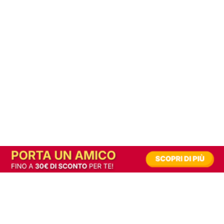
In alternativa, prova la versione digitale!
|
Abbonati
Contribuisci a mantenere questo sito gratuito
Riusciamo a fornire informazione gratuita grazie alla pubblicità erogata dai nostri
partner.
Accettando i consensi richiesti permetti ai nostri partner di creare un'esperienza