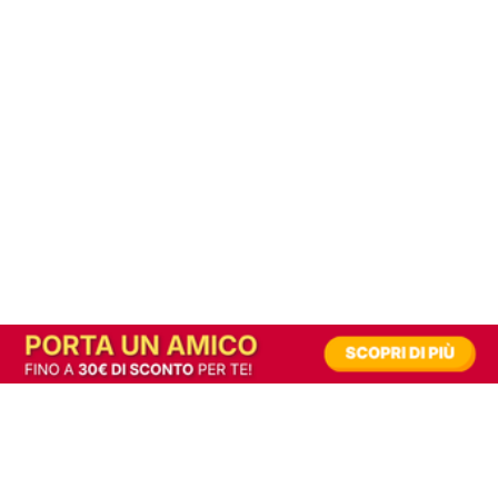
In alternativa, prova la versione digitale!
|
Abbonati
Contribuisci a mantenere questo sito gratuito
Riusciamo a fornire informazione gratuita grazie alla pubblicità erogata dai nostri
partner.
Accettando i consensi richiesti permetti ai nostri partner di creare un'esperienza