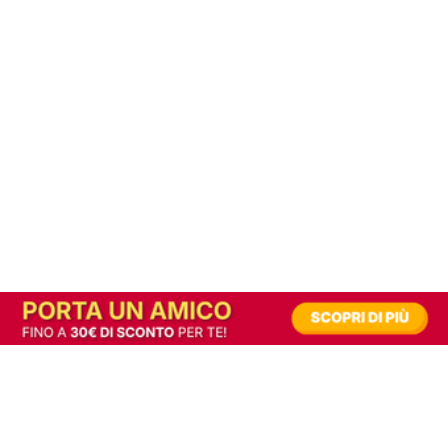
In alternativa, prova la versione digitale!
|
Abbonati
Contribuisci a mantenere questo sito gratuito
Riusciamo a fornire informazione gratuita grazie alla pubblicità erogata dai nostri
partner.
Accettando i consensi richiesti permetti ai nostri partner di creare un'esperienza