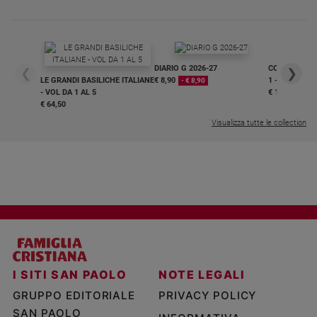
DIARIO G 2026-27
COLLANA ARS
❮
❯
LE GRANDI BASILICHE ITALIANE
€ 8,90
1 - 2
- € 8,90
- VOL DA 1 AL 5
€ 18,50
€ 64,50
Visualizza tutte le collection
I SITI SAN PAOLO
NOTE LEGALI
GRUPPO EDITORIALE
PRIVACY POLICY
SAN PAOLO