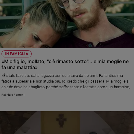
Ambiente
e
Creato
Volontariato
Diritti
Aziende
di
valore
IN FAMIGLIA
Caso
«Mio figlio, mollato, "c'è rimasto sotto"... e mia moglie ne
della
fa una malattia»
settimana
«È stato lasciato dalla ragazza con cui stava da tre anni. Fa tantissima
Migranti
fatica a superarla e non studia più. Io credo che gli passerà. Mia moglie si
chiede dove ha sbagliato, perché soffra tanto e lo tratta come un bambino,
Diversità
"sta così tanto male". Lei sì che mi preoccupa!» Risponde Fabrizio Fantoni,
e
Fabrizio Fantoni
psicologo e psicoterapeuta
inclusione
Costume
Cultura
e
spettacoli