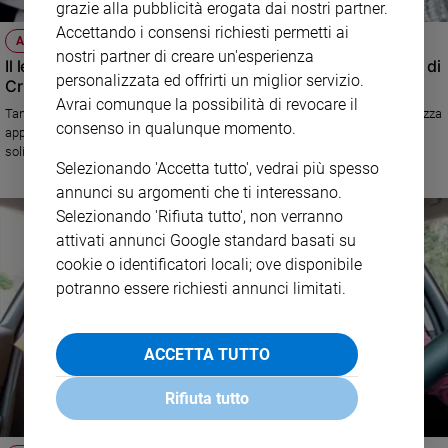
grazie alla pubblicità erogata dai nostri partner.
Accettando i consensi richiesti permetti ai
ATTUALITÀ
nostri partner di creare un'esperienza
Il legno delle barche dei profughi è lo stesso della croce di
personalizzata ed offrirti un miglior servizio.
Cristo
Avrai comunque la possibilità di revocare il
Tante scadenze e impegni svaniranno come neve al sole, bontà e tenerezza
consenso in qualunque momento.
appartengono al “libro della vita”. Auguriamoci per il nuovo anno più
solidarietà e condivisione. La lettera del cardinale Gualtiero Bassetti,
Selezionando 'Accetta tutto', vedrai più spesso
Presidente della Cei, pubblicata sul numero di gennaio di Vita Pastorale.
annunci su argomenti che ti interessano.
Selezionando 'Rifiuta tutto', non verranno
attivati annunci Google standard basati su
cookie o identificatori locali; ove disponibile
potranno essere richiesti annunci limitati.
ACCETTA TUTTO
Rifiuta tutto