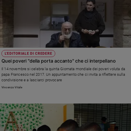
Sanremo
2026
Cinema,
Tv
e
streaming
Libri
L'EDITORIALE DI CREDERE
Musica
Quei poveri "della porta accanto" che ci interpellano
Arte
Il 14 novembre si celebra la quinta Giornata mondiale dei poveri voluta da
papa Francesco nel 2017. Un appuntamento che ci invita a riflettere sulla
Famiglia
condivisione e a lasciarci provocare
ed
educazione
Vincenzo Vitale
Genitori
e
figli
Nonni
Coppia
Scuola