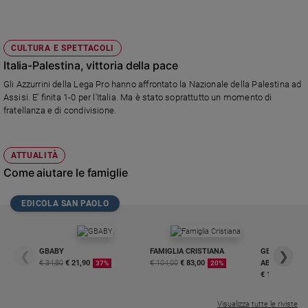
CULTURA E SPETTACOLI
Italia-Palestina, vittoria della pace
Gli Azzurrini della Lega Pro hanno affrontato la Nazionale della Palestina ad
Assisi. E' finita 1-0 per l'Italia. Ma è stato soprattutto un momento di
fratellanza e di condivisione.
ATTUALITÀ
Come aiutare le famiglie
EDICOLA SAN PAOLO
GBABY
FAMIGLIA CRISTIANA
GBABY DIGITA
❮
❯
€ 34,80
€ 21,90
€ 104,00
€ 83,00
ABBONAMEN
37%
20%
€ 16,99
Visualizza tutte le riviste