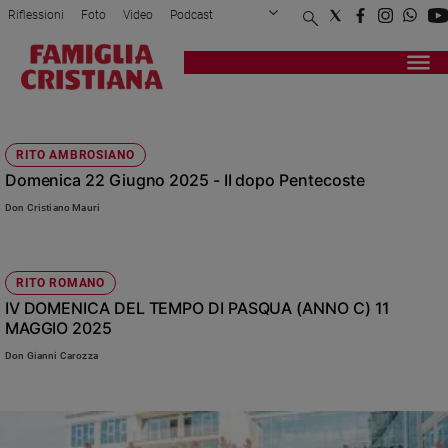
Riflessioni
Foto
Video
Podcast
Privacy Policy
Chi siamo
Contatti
Pubblicità
Attualità
Registrati
Redazione
Italia
CONDIVISIONE
Cronaca
RITO AMBROSIANO
Politica
Domenica 22 Giugno 2025 - II dopo Pentecoste
Mondo
Economia
Don Cristiano Mauri
Legalità
e
giustizia
RITO ROMANO
Sport
IV DOMENICA DEL TEMPO DI PASQUA (ANNO C) 11
MAGGIO 2025
Interviste
Don Gianni Carozza
Papa
Papa