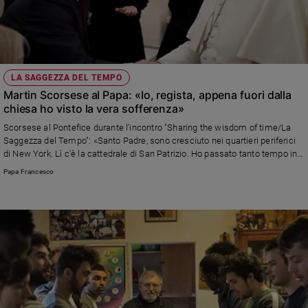
LA SAGGEZZA DEL TEMPO
Martin Scorsese al Papa: «Io, regista, appena fuori dalla
chiesa ho visto la vera sofferenza»
Scorsese al Pontefice durante l'incontro "Sharing the wisdom of time/La
Saggezza del Tempo": «Santo Padre, sono cresciuto nei quartieri periferici
di New York. Lì c'è la cattedrale di San Patrizio. Ho passato tanto tempo in
quella chiesa. Fuori, le cose erano molto diverse. Da bambino ho capito che
Papa Francesco
le sofferenze che vedevo non erano in televisione o nei film. Nella strada
c’era una verità e in chiesa c’era un’altra. E’ stato molto, veramente molto
difficile metterle insieme...»