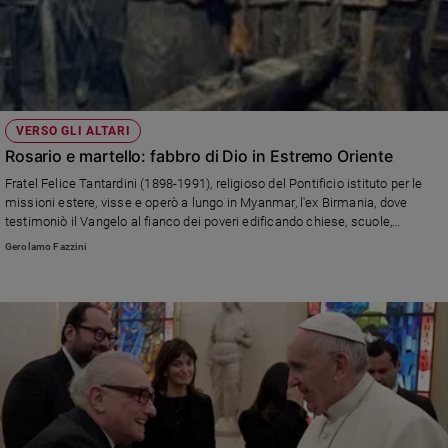
Policy
Chi
siamo
VERSO GLI ALTARI
Rosario e martello: fabbro di Dio in Estremo Oriente
Contatti
Fratel Felice Tantardini (1898-1991), religioso del Pontificio istituto per le
missioni estere, visse e operò a lungo in Myanmar, l'ex Birmania, dove
Pubblicità
testimoniò il Vangelo al fianco dei poveri edificando chiese, scuole,
ospedali, orfanotrofi. È uno delle 3 nuove beate e dei 7 nuovi venerabili Servi
Gerolamo Fazzini
Registrati
di Dio riconosciuti dalla Chiesa.
Redazione
Social