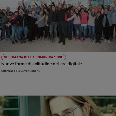
Chiesa
Chiesa
Fede
e
spiritualità
Santi
Devozione
e
fede
SETTIMANA DELLA COMUNICAZIONE
Parola
Nuove forme di solitudine nell'era digitale
del
Settimana della Comunicazione
giorno
Santo
del
giorno
Società
e
valori