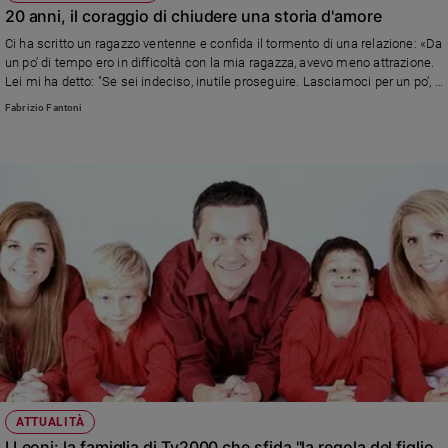
20 anni, il coraggio di chiudere una storia d'amore
Ci ha scritto un ragazzo ventenne e confida il tormento di una relazione: «Da
un po’ di tempo ero in difficoltà con la mia ragazza, avevo meno attrazione.
Lei mi ha detto: "Se sei indeciso, inutile proseguire. Lasciamoci per un po’, ti
chiarisci le idee". Ho accettato, ma non so se ho fatto bene....». Risponde
Fabrizio Fantoni
l'esperto, Fabrizio Fantoni
ATTUALITÀ
I Leoni: la famiglia di Tv2000 che sfida "la regola del figlio