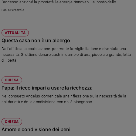
l'accesso anziché la proprietà, le energie rinnovabili al posto dello
sfruttamento del pianeta. «Vorrei che papa Francesco leggesse il mio libro,
Paolo Perazzolo
per sapere se si riconosce nelle mie analisi».
ATTUALITÀ
Questa casa non è un albergo
Dall'affitto alla coabitazione: per molte famiglie italiane è diventata una
necessità. Si ottiene denaro cash in cambio di una, piccola o grande, fetta
di libertà.
CHIESA
Papa: il ricco impari a usare la ricchezza
Nel consueto Angelus domenicale una riflessione sulla necessità della
solidarietà e della condivisione con chi è bisognoso.
CHIESA
Amore e condivisione dei beni