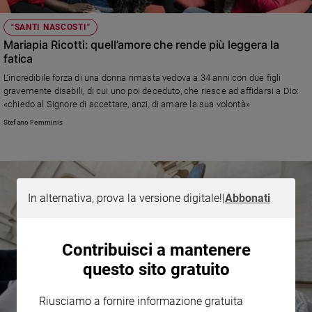
"SANTI NASCOSTI"
Mariapia Ricotti: quell’amore che rende più leggera la
fatica
L’incredibile forza di una donna rimasta vedova a 34 anni con due figli
gravemente disabili, di cui uno poi deceduto, che riesce ad affidarsi a Dio:
«chiedo al Signore di accettare, anzi, di amare la sua volontà»
Stefano Femminis
In alternativa, prova la versione digitale!
|
Abbonati
Contribuisci a mantenere
questo sito gratuito
Riusciamo a fornire informazione gratuita