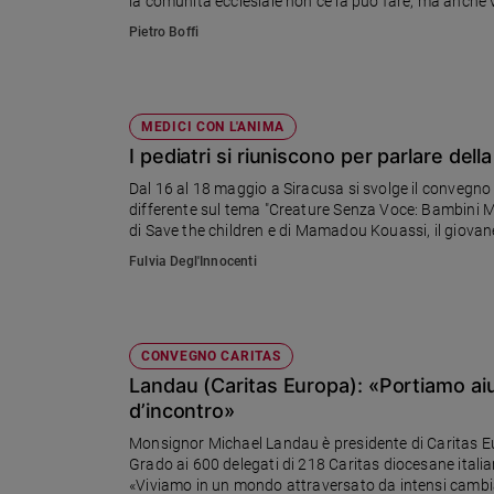
la comunità ecclesiale non ce la può fare, ma anche 
Sanremo
Pietro Boffi
2026
Cinema,
Tv
MEDICI CON L'ANIMA
e
streaming
I pediatri si riuniscono per parlare dell
Libri
Dal 16 al 18 maggio a Siracusa si svolge il convegno
Musica
differente sul tema "Creature Senza Voce: Bambini Migr
di Save the children e di Mamadou Kouassi, il giovane della Costa D'Av
Arte
Capitano", vincitore del David Di Donatello
Fulvia Degl'Innocenti
Famiglia
ed
educazione
CONVEGNO CARITAS
Genitori
Landau (Caritas Europa): «Portiamo aiut
e
figli
d’incontro»
Nonni
Monsignor Michael Landau è presidente di Caritas Eur
Coppia
Grado ai 600 delegati di 218 Caritas diocesane itali
«Viviamo in un mondo attraversato da intensi cambi
Scuola