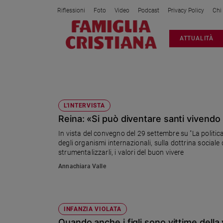
Riflessioni
Foto
Video
Podcast
Privacy Policy
Chi
Attualità
ATTUALITÀ
Italia
Cronaca
Politica
CONVEGNO
Mondo
Economia
L'INTERVISTA
Reina: «Si può diventare santi vivendo 
Legalità
e
In vista del convegno del 29 settembre su "La politica 
giustizia
degli organismi internazionali, sulla dottrina sociale
Sport
strumentalizzarli, i valori del buon vivere
Interviste
Annachiara Valle
Papa
Papa
INFANZIA VIOLATA
Quando anche i figli sono vittime dell