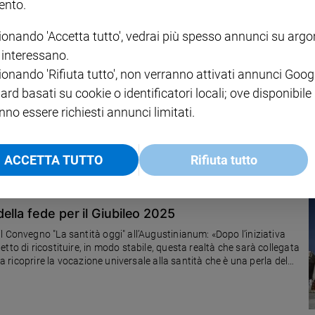
nto.
ionando 'Accetta tutto', vedrai più spesso annunci su arg
i interessano.
ilagano nelle nostre città
ionando 'Rifiuta tutto', non verranno attivati annunci Goog
 Arcidiacono e un incontro nella sede del periodico a Milano il 9
ard basati su cookie o identificatori locali; ove disponibile
nno essere richiesti annunci limitati.
ACCETTA TUTTO
Rifiuta tutto
ella fede per il Giubileo 2025
l Convegno "La santità oggi" all’Augustinianum: «Dopo l’iniziativa
tto di ricostituire, in modo stabile, questa realtà che sarà collegata
na ricoprire la vocazione universale alla santità che è una perla del