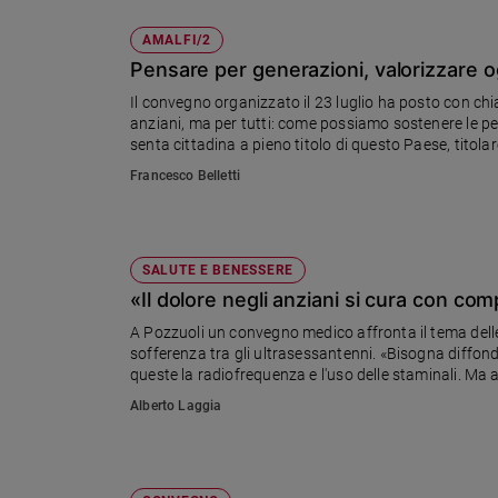
AMALFI/2
Pensare per generazioni, valorizzare ogn
Il convegno organizzato il 23 luglio ha posto con chi
anziani, ma per tutti: come possiamo sostenere le pe
senta cittadina a pieno titolo di questo Paese, titolare
costruttrice di bene comune?
Francesco Belletti
SALUTE E BENESSERE
«Il dolore negli anziani si cura con c
A Pozzuoli un convegno medico affronta il tema delle 
sofferenza tra gli ultrasessantenni. «Bisogna diffonde
queste la radiofrequenza e l'uso delle staminali. Ma 
Alberto Laggia