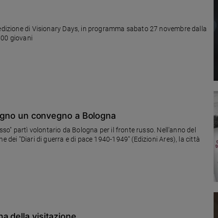
a edizione di Visionary Days, in programma sabato 27 novembre dalla
500 giovani
 giugno un convegno a Bologna
sso" partì volontario da Bologna per il fronte russo. Nell'anno del
e dei "Diari di guerra e di pace 1940-1949" (Edizioni Ares), la città
a della visitazione