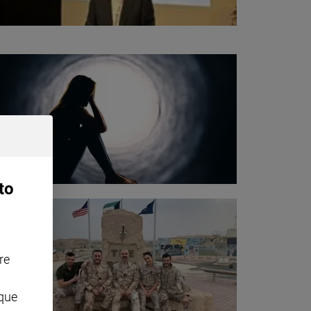
to
re
nque