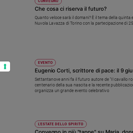
CONVEGNO
Che cosa ci riserva il futuro?
Quanto veloce sarà il domani? È il tema della quint
Nuvola Lavazza di Torino con la partecipazione di 2
EVENTO
Eugenio Corti, scrittore di pace: il 9
Settantanove anni fa il futuro autore de "Il cavallo ro
centenario della sua nascita e la recente pubblicazion
organizza un grande evento celebrativo
L'ESTATE DELLO SPIRITO
Convegno in più "tappe" su Maria, donn