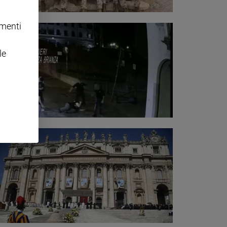
omenti
le