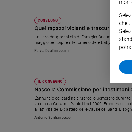
mome
Policy
Selez
CONVEGNO
che t
Chi
Quei ragazzi violenti e trascurati che d
Selez
siamo
Un libro del giornalista di Famiglia Cristiana Eugenio
stand
maggio per capire il fenomeno delle baby gang
potra
Contatti
Fulvia Degl'Innocenti
Pubblicità
Registrati
IL CONVEGNO
Nasce la Commissione per i testimoni d
Redazione
L’annuncio del cardinale Marcello Semeraro durante i
voluta da Giovanni Paolo II nel 2000, Francesco ha de
all’attività del Dicastero delle Cause dei Santi. Bisog
Social
Concilio Vaticano II»
Antonio Sanfrancesco