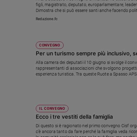
figli, magistrato, deputato, europarlamentare, leader
Ambiente
Dimostra che si può essere santi anche facendo poli
e
Creato
Redazione.fc
Volontariato
Diritti
Aziende
CONVEGNO
di
Per un turismo sempre più inclusivo, s
valore
Caso
Alla camera dei deputati il 10 giugno si svolge il conv
rappresentanti di associazioni che svolgono progetti r
della
esperienza turistica. Tra queste Ruote a Spasso AP
settimana
Migranti
Diversità
e
inclusione
IL CONVEGNO
Costume
Ecco i tre vestiti della famiglia
Cultura
Di questo si è ragionato nel primo convegno Cisf organ
e
c’è ancora tanto da fare perché la famiglia veda ricon
spettacoli