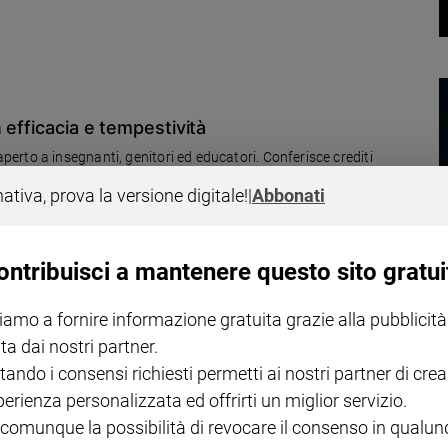
na a monsignor Michael Landau
 efficacia e tempestività
rto a insegnanti, genitori ed educatori. Conferisce crediti
i e vede la partecipazione di psichiatri e psicoterapeuti con la possibilità di dibattito con il pubblico
nativa, prova la versione digitale!
|
Abbonati
ontribuisci a mantenere questo sito gratui
iamo a fornire informazione gratuita grazie alla pubblicità
litari sulla "Pacem in terris" di Giovanni XXIII
ta dai nostri partner.
aria degli Angeli, l’annuale Corso di formazione e aggiornamento
tando i consensi richiesti permetti ai nostri partner di crea
uelli su “Il ruolo dei Cappellani durante i conflitti. Esperienza in
perienza personalizzata ed offrirti un miglior servizio.
appellani militari ucraini e di mons. Antonio Pitta, Pro-Rettore della
 comunque la possibilità di revocare il consenso in qualu