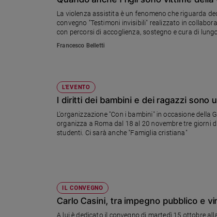
Chiesa
La violenza assistita è un fenomeno che riguarda deci
Chiesa
convegno "Testimoni invisibili" realizzato in collabora
con percorsi di accoglienza, sostegno e cura di lungo 
Fede
bambini a trovare le parole per esprimere il proprio d
Francesco Belletti
e
spiritualità
Santi
Devozione
L'EVENTO
e
I diritti dei bambini e dei ragazzi sono
fede
L'organizzazione "Con i bambini" in occasione della G
Parola
organizza a Roma dal 18 al 20 novembre tre giorni di d
del
studenti. Ci sarà anche "Famiglia cristiana"
giorno
Santo
del
giorno
IL CONVEGNO
Società
Carlo Casini, tra impegno pubblico e vi
e
valori
A lui è dedicato il convegno di martedì 15 ottobre a