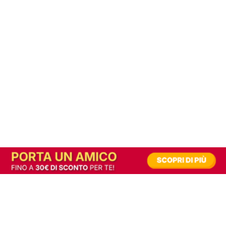
In alternativa, prova la versione digitale!
|
Abbonati
Contribuisci a mantenere questo sito gratuito
Riusciamo a fornire informazione gratuita grazie alla pubblicità erogata dai nostri
partner.
Accettando i consensi richiesti permetti ai nostri partner di creare un'esperienza