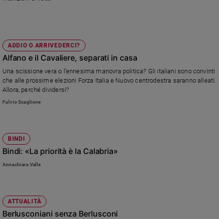
Ambiente
e
Creato
Volontariato
ADDIO O ARRIVEDERCI?
Diritti
Alfano e il Cavaliere, separati in casa
Aziende
Una scissione vera o l'ennesima manovra politica? Gli italiani sono convinti
di
che alle prossime elezioni Forza Italia e Nuovo centrodestra saranno alleati.
valore
Allora, perché dividersi?
Caso
Fulvio Scaglione
della
settimana
Migranti
BINDI
Diversità
Bindi: «La priorità è la Calabria»
e
inclusione
Annachiara Valle
Costume
Cultura
ATTUALITÀ
e
Berlusconiani senza Berlusconi
spettacoli