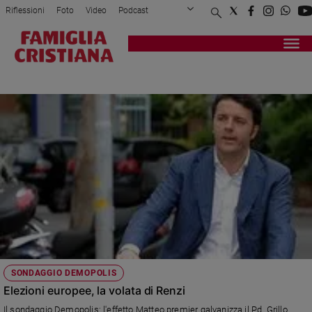
Riflessioni
Foto
Video
Podcast
Privacy Policy
Chi siamo
Contatti
Pubblicità
Attualità
Registrati
Redazione
Italia
PDL
Cronaca
Politica
Mondo
Economia
Legalità
e
giustizia
Sport
Interviste
Papa
SONDAGGIO DEMOPOLIS
Papa
Elezioni europee, la volata di Renzi
Il sondaggio Demopolis: l'effetto Matteo premier galvanizza il Pd. Grillo