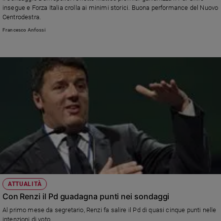
Chiesa
insegue e Forza Italia crolla ai minimi storici. Buona performance del Nuovo
Chiesa
Centrodestra.
Francesco Anfossi
Fede
e
spiritualità
Santi
Devozione
e
fede
Parola
del
giorno
Santo
del
giorno
ATTUALITÀ
Società
Con Renzi il Pd guadagna punti nei sondaggi
e
Al primo mese da segretario, Renzi fa salire il Pd di quasi cinque punti nelle
valori
intenzioni di voto.