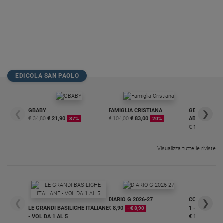
EDICOLA SAN PAOLO
GBABY
FAMIGLIA CRISTIANA
GBABY DIGITA
❮
❯
€ 34,80
€ 21,90
€ 104,00
€ 83,00
ABBONAMEN
37%
20%
€ 16,99
Visualizza tutte le riviste
DIARIO G 2026-27
COLLANA ARS
❮
❯
LE GRANDI BASILICHE ITALIANE
€ 8,90
1 - 2
- € 8,90
- VOL DA 1 AL 5
€ 18,50