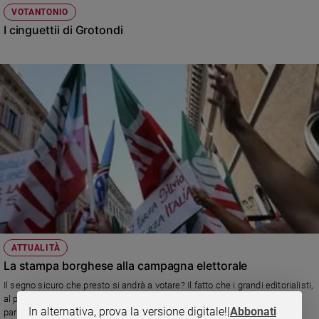
VOTANTONIO
I cinguettii di Grotondi
ATTUALITÀ
La stampa borghese alla campagna elettorale
Il segno sicuro che presto si andrà a votare? Il fatto che i grandi editorialisti,
al posto di occuparsi di Berlusconi e delle minacce al Governo Letta,
In alternativa, prova la versione digitale!
|
Abbonati
parlano d'altro.