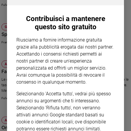
Fulvio Scaglione
Contribuisci a mantenere
questo sito gratuito
GOVERNO LETTA
Spingendo le riforme più in là
Riusciamo a fornire informazione gratuita
Francesco Anfossi
grazie alla pubblicità erogata dai nostri partner.
Accettando i consensi richiesti permetti ai
nostri partner di creare un'esperienza
ATTUALITÀ
personalizzata ed offrirti un miglior servizio.
Fassina, le tasse e la "necessità"
Avrai comunque la possibilità di revocare il
Le curiose dichiarazioni del ministro Fassina sulla "necessità" di evadere le
consenso in qualunque momento.
tasse. Ma chi ha davvero "necessità", come i redditi fissi, non può evadere.
Mentre gli altri...
Selezionando 'Accetta tutto', vedrai più spesso
Fulvio Scaglione
annunci su argomenti che ti interessano.
Selezionando 'Rifiuta tutto', non verranno
attivati annunci Google standard basati su
ATTUALITÀ
cookie o identificatori locali; ove disponibile
Omofobia: sulla legge Pd compatto
potranno essere richiesti annunci limitati.