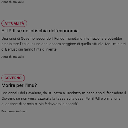
Annachiara Valle
Policy
Chi
ATTUALITÀ
E il Pdl se ne infischia dell'economia
siamo
Una crisi di Governo, secondo il Fondo monetario internazionale potrebbe
precipitare l'Italia in una crisi ancora peggiore di quella attuale. Ma i ministri
Contatti
di Berlusconi fanno finta di niente.
Annachiara Valle
Pubblicità
Registrati
GOVERNO
Morire per l'Imu?
Redazione
I colonnelli del Cavaliere, da Brunetta a Cicchitto, minacciano di far cadere il
Governo se non verrà azzerata la tassa sulla casa. Per il Pdl è ormai una
Social
questione di principio. Ma è davvero la priorità?
Francesco Anfossi