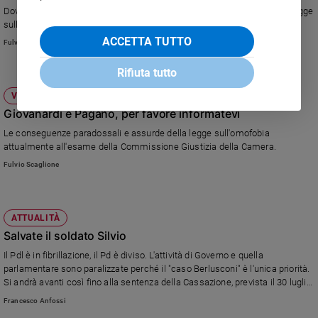
Dove sono finiti i cattolici del Pd? Nel momento di discutere l'assurda legge
sull'omofobia sono spariti, salvo qualche eccezione.
ACCETTA TUTTO
Fulvio Scaglione
Rifiuta tutto
VALORI
Giovanardi e Pagano, per favore informatevi
Le conseguenze paradossali e assurde della legge sull'omofobia
attualmente all'esame della Commissione Giustizia della Camera.
Fulvio Scaglione
ATTUALITÀ
Salvate il soldato Silvio
Il Pdl è in fibrillazione, il Pd è diviso. L'attività di Governo e quella
parlamentare sono paralizzate perché il "caso Berlusconi" è l'unica priorità.
Si andrà avanti così fino alla sentenza della Cassazione, prevista il 30 luglio.
Ma la crisi economica e i mercati non aspettano. Quanto potranno
Francesco Anfossi
aspettare ancora gli italiani?