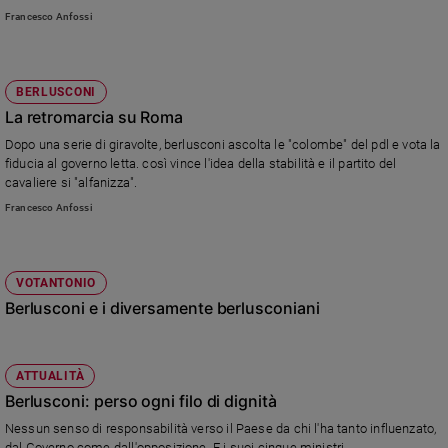
Francesco Anfossi
Sanremo
2026
Cinema,
BERLUSCONI
Tv
La retromarcia su Roma
e
streaming
Dopo una serie di giravolte, berlusconi ascolta le "colombe" del pdl e vota la
Libri
fiducia al governo letta. così vince l'idea della stabilità e il partito del
cavaliere si "alfanizza".
Musica
Francesco Anfossi
Arte
Famiglia
ed
VOTANTONIO
educazione
Berlusconi e i diversamente berlusconiani
Genitori
e
figli
ATTUALITÀ
Nonni
Berlusconi: perso ogni filo di dignità
Coppia
Nessun senso di responsabilità verso il Paese da chi l'ha tanto influenzato,
Scuola
dal Governo come dall'opposizione. E i suoi cinque ministri...