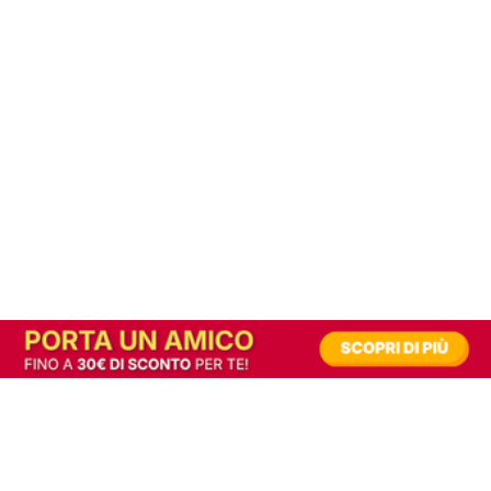
In alternativa, prova la versione digitale!
|
Abbonati
Contribuisci a mantenere questo sito gratuito
Riusciamo a fornire informazione gratuita grazie alla pubblicità erogata dai nostri
partner.
Accettando i consensi richiesti permetti ai nostri partner di creare un'esperienza