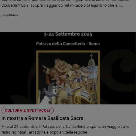
e
Coubertin? Lo si scopre viaggiando nel miracolo di equilibrio che è il
percorso espositivo della mostra di Fondazione Rovati a Milano che unisce
giovani
Elisa Chiari
Olimpiadi antiche e moderne.
Adolescenza
Bioetica
Vai
Riflessioni
Foto
Video
CULTURA E SPETTACOLI
In mostra a Roma la Basilicata Sacra
Podcast
Fino al 24 settembre il Palazzo della Cancelleria propone un viaggio tra le
radici spirituali, artistiche e popolari della regione
Privacy