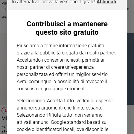
In alternativa, prova la versione digitale!
|
Abbonati
Puglia realizza un percorso di incontri itineranti: «Offro a chi ha sete di
spiritualità e arte qualcosa che vada “oltre” il solito modo di pensare la fede
e la preghiera»
Luca Cereda
Contribuisci a mantenere
questo sito gratuito
Riusciamo a fornire informazione gratuita
grazie alla pubblicità erogata dai nostri partner.
Accettando i consensi richiesti permetti ai
nostri partner di creare un'esperienza
personalizzata ed offrirti un miglior servizio.
Avrai comunque la possibilità di revocare il
consenso in qualunque momento.
Selezionando 'Accetta tutto', vedrai più spesso
annunci su argomenti che ti interessano.
LA SIGNORA DEGLI ARTISTI
Selezionando 'Rifiuta tutto', non verranno
Micol Forti. La grande arte parla sempre di Dio
attivati annunci Google standard basati su
Far dialogare contemporaneità e Chiesa? «Un privilegio, ma anche una
cookie o identificatori locali; ove disponibile
sfida da far tremare i polsi»