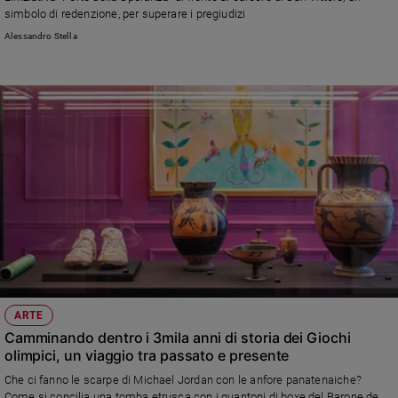
simbolo di redenzione, per superare i pregiudizi
Sanremo
Alessandro Stella
2026
Cinema,
Tv
e
streaming
Libri
Musica
Arte
Famiglia
ed
educazione
Genitori
e
ARTE
figli
Camminando dentro i 3mila anni di storia dei Giochi
Nonni
olimpici, un viaggio tra passato e presente
Coppia
Che ci fanno le scarpe di Michael Jordan con le anfore panatenaiche?
Scuola
Come si concilia una tomba etrusca con i guantoni di boxe del Barone de