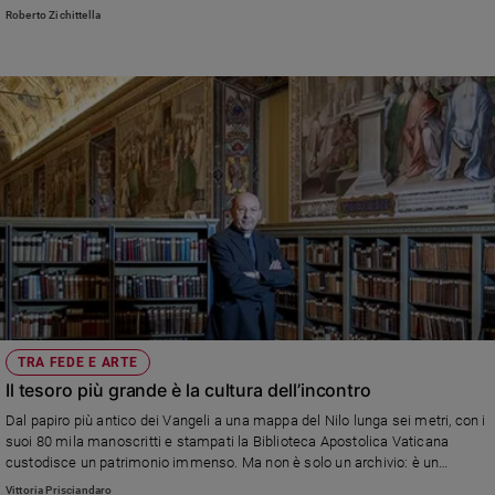
Roberto Zichittella
Policy
Chi
siamo
Contatti
Pubblicità
Registrati
Redazione
TRA FEDE E ARTE
Il tesoro più grande è la cultura dell’incontro
Social
Dal papiro più antico dei Vangeli a una mappa del Nilo lunga sei metri, con i
suoi 80 mila manoscritti e stampati la Biblioteca Apostolica Vaticana
custodisce un patrimonio immenso. Ma non è solo un archivio: è un
laboratorio vivo, in cui si guarda al futuro. «Conservare è solo l’inizio», spiega
Vittoria Prisciandaro