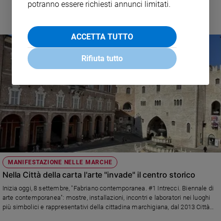
potranno essere richiesti annunci limitati.
ACCETTA TUTTO
Rifiuta tutto
MANIFESTAZIONE NELLE MARCHE
Nella Città della carta l'arte "invade" il centro storico
Inizia oggi, 8 settembre, "Fabriano contemporanea. #1 Intrecci. Biennale di
arte contemporanea": mostre, installazioni, incontri e laboratori nei luoghi
più simbolici e rappresentativi della cittadina marchigiana, dal 2013 Città
creativa Unesco. La manifestazione va avanti fino al 3 febbraio 2024