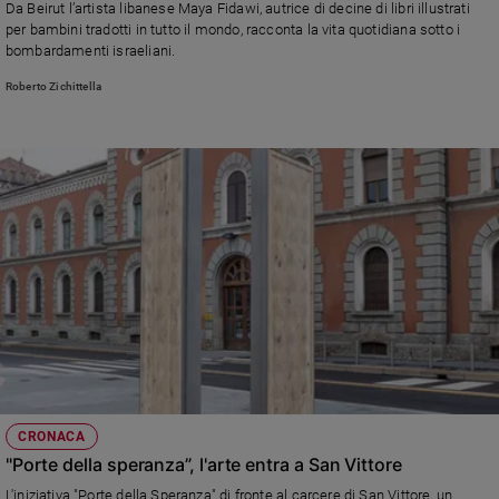
Da Beirut l’artista libanese Maya Fidawi, autrice di decine di libri illustrati
Ambiente
per bambini tradotti in tutto il mondo, racconta la vita quotidiana sotto i
e
bombardamenti israeliani.
Creato
Roberto Zichittella
Volontariato
Diritti
Aziende
di
valore
Caso
della
settimana
Migranti
Diversità
e
inclusione
Costume
CRONACA
Cultura
"Porte della speranza”, l'arte entra a San Vittore
e
spettacoli
L'iniziativa "Porte della Speranza" di fronte al carcere di San Vittore, un