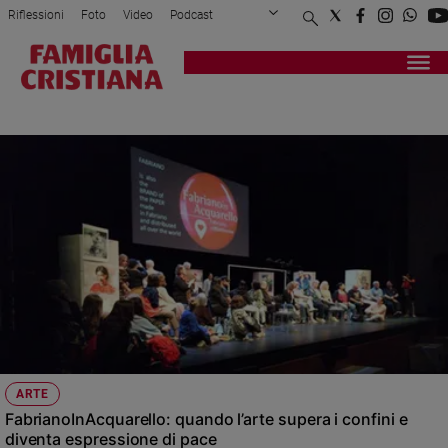
Riflessioni
Foto
Video
Podcast
Privacy Policy
Chi siamo
Contatti
Pubblicità
Attualità
Registrati
Redazione
Italia
ARTE
Cronaca
Politica
Mondo
Economia
Legalità
e
giustizia
Sport
Interviste
Papa
ARTE
Papa
FabrianoInAcquarello: quando l’arte supera i confini e
diventa espressione di pace