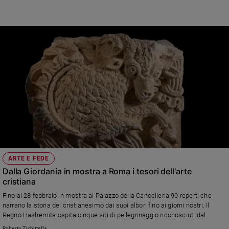
il prefetto don Mauro Mantovani, «il nostro compito è promuovere il dialogo»
ARTE E FEDE
Dalla Giordania in mostra a Roma i tesori dell'arte
cristiana
Fino al 28 febbraio in mostra al Palazzo della Cancelleria 90 reperti che
narrano la storia del cristianesimo dai suoi albori fino ai giorni nostri. Il
Regno Hashemita ospita cinque siti di pellegrinaggio riconosciuti dal
Vaticano
Roberto Zichittella