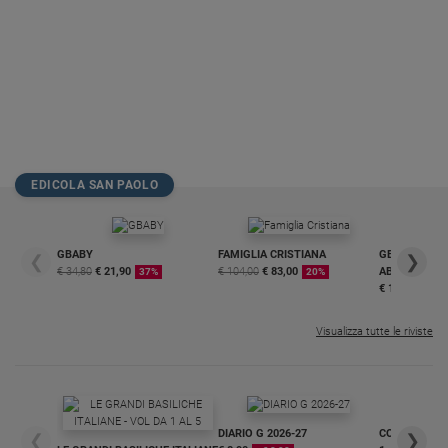
EDICOLA SAN PAOLO
GBABY
FAMIGLIA CRISTIANA
GBABY DIGITA
❮
❯
€ 34,80
€ 21,90
€ 104,00
€ 83,00
ABBONAMEN
37%
20%
€ 16,99
Visualizza tutte le riviste
DIARIO G 2026-27
COLLANA ARS
❮
❯