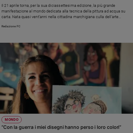
Chiesa
Il 21 aprile torna, per la sua diciassettesima edizione, la più grande
Chiesa
manifestazione al mondo dedicata alla tecnica della pittura ad acqua su
carta. Nata quasi vent’anni nella cittadina marchigiana culla dell’arte
cartaria, la rassegna è diventata un vero e proprio movimento
Fede
Redazione FC
internazionale, una rete globale che unisce artisti di 92 Paesi in uno spirito
e
spiritualità
non competitivo di dialogo e confronto
Santi
Devozione
e
fede
Parola
del
giorno
Santo
del
giorno
Società
MONDO
e
“Con la guerra i miei disegni hanno perso i loro colori”
valori