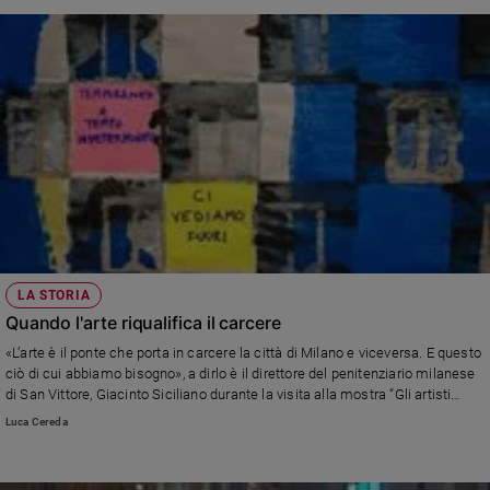
LA STORIA
Quando l'arte riqualifica il carcere
«L’arte è il ponte che porta in carcere la città di Milano e viceversa. E questo
ciò di cui abbiamo bisogno», a dirlo è il direttore del penitenziario milanese
di San Vittore, Giacinto Siciliano durante la visita alla mostra “Gli artisti
sono quelli che fanno casino”, promossa dal ReverseLab del Politecnico di
Luca Cereda
Milano che ha affiancato un artista di fama internazionale come Maurice
Pefura ai detenuti