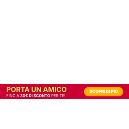
In alternativa, prova la versione digitale!
|
Abbonati
Contribuisci a mantenere questo sito gratuito
Riusciamo a fornire informazione gratuita grazie alla pubblicità erogata dai nostri
partner.
Accettando i consensi richiesti permetti ai nostri partner di creare un'esperienza