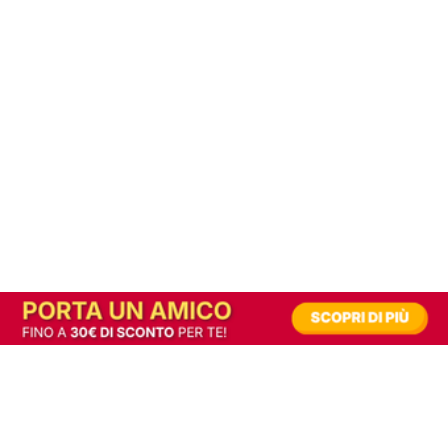
In alternativa, prova la versione digitale!
|
Abbonati
Contribuisci a mantenere questo sito gratuito
Riusciamo a fornire informazione gratuita grazie alla pubblicità erogata dai nostri
partner.
Accettando i consensi richiesti permetti ai nostri partner di creare un'esperienza