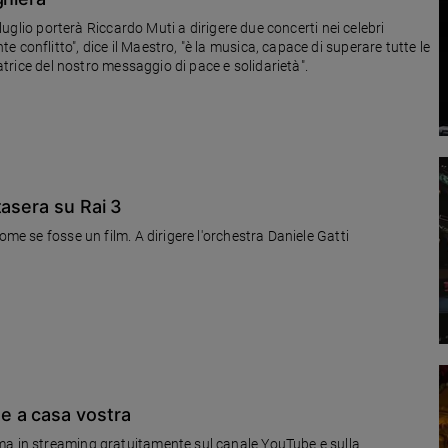
a luglio porterà Riccardo Muti a dirigere due concerti nei celebri
 conflitto", dice il Maestro, "è la musica, capace di superare tutte le
iatrice del nostro messaggio di pace e solidarietà".
tasera su Rai 3
ome se fosse un film. A dirigere l'orchestra Daniele Gatti
e a casa vostra
ma in streaming gratuitamente sul canale YouTube e sulla