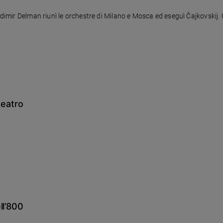
ladimir Delman riunì le orchestre di Milano e Mosca ed eseguì Čajkovskij.
teatro
ll’800