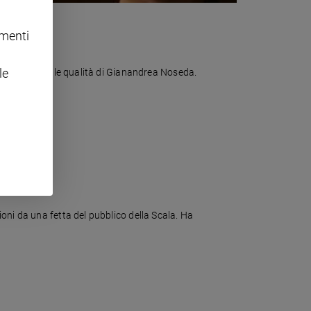
omenti
le
ino, conferma le qualità di Gianandrea Noseda.
oni da una fetta del pubblico della Scala. Ha