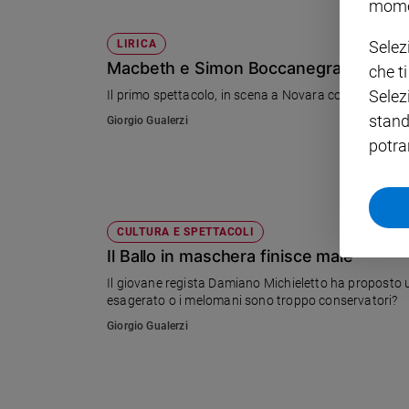
mome
Policy
Selez
LIRICA
Macbeth e Simon Boccanegra, il nostro
che t
Chi
Selez
Il primo spettacolo, in scena a Novara con la regia 
siamo
stand
Giorgio Gualerzi
potra
Contatti
Pubblicità
CULTURA E SPETTACOLI
Registrati
Il Ballo in maschera finisce male
Il giovane regista Damiano Michieletto ha proposto u
Redazione
esagerato o i melomani sono troppo conservatori?
Giorgio Gualerzi
Social