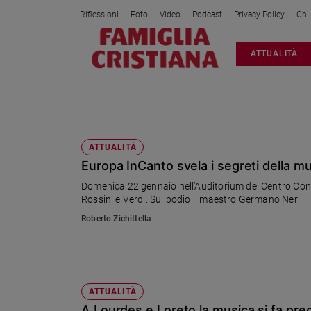
Riflessioni
Foto
Video
Podcast
Privacy Policy
Chi
Attualità
ATTUALITÀ
Italia
Cronaca
Politica
VERDI
Mondo
Economia
ATTUALITÀ
Europa InCanto svela i segreti della mu
Legalità
e
Domenica 22 gennaio nell’Auditorium del Centro Congr
giustizia
Rossini e Verdi. Sul podio il maestro Germano Neri.
Sport
Roberto Zichittella
Interviste
Papa
Papa
ATTUALITÀ
A Lourdes e Loreto la musica si fa pre