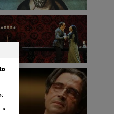
to
re
nque