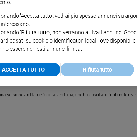
nto.
ionando 'Accetta tutto', vedrai più spesso annunci su arg
 giudizio
i interessano.
ionando 'Rifiuta tutto', non verranno attivati annunci Goog
di Dario Argento, si raccomanda per la parte musicale. Il secondo, a Tor
ard basati su cookie o identificatori locali; ove disponibile
nno essere richiesti annunci limitati.
ACCETTA TUTTO
Rifiuta tutto
na versione ardita dell'opera verdiana, che ha suscitato furibonde reazi