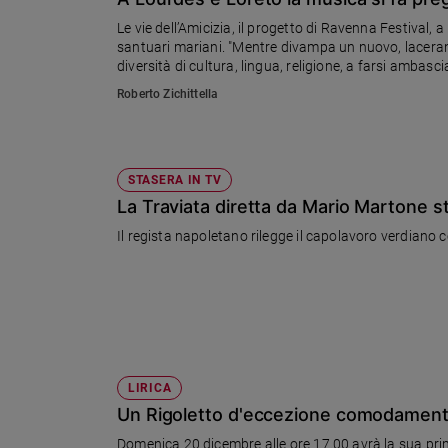
Chiesa
Le vie dell’Amicizia, il progetto di Ravenna Festival, 
Chiesa
santuari mariani. "Mentre divampa un nuovo, lacerante
diversità di cultura, lingua, religione, a farsi ambasc
Fede
Roberto Zichittella
e
spiritualità
Santi
Devozione
STASERA IN TV
e
La Traviata diretta da Mario Martone s
fede
Il regista napoletano rilegge il capolavoro verdiano c
Parola
del
giorno
Santo
del
giorno
LIRICA
Società
Un Rigoletto d'eccezione comodament
e
valori
Domenica 20 dicembre alle ore 17.00 avrà la sua pri