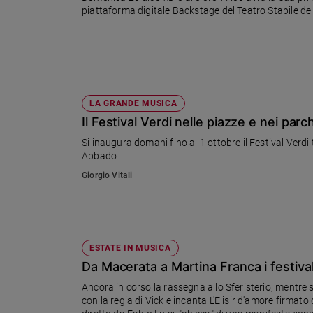
piattaforma digitale Backstage del Teatro Stabile de
Ambiente
e
Creato
Volontariato
Diritti
Aziende
LA GRANDE MUSICA
di
Il Festival Verdi nelle piazze e nei parc
valore
Caso
Si inaugura domani fino al 1 ottobre il Festival Verdi t
Abbado
della
settimana
Giorgio Vitali
Migranti
Diversità
e
inclusione
ESTATE IN MUSICA
Costume
Da Macerata a Martina Franca i festiva
Cultura
Ancora in corso la rassegna allo Sferisterio, mentre si è concluso quello della Valle d'Itria. Fa discutere Il Flauto Magico
e
con la regia di Vick e incanta L'Elisir d'amore firmat
spettacoli