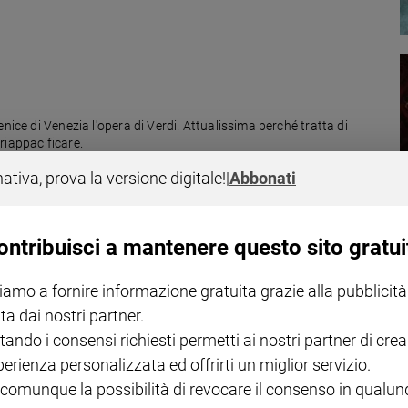
nice di Venezia l'opera di Verdi. Attualissima perché tratta di
 riappacificare.
nativa, prova la versione digitale!
|
Abbonati
ontribuisci a mantenere questo sito gratui
r una pace postuma
iamo a fornire informazione gratuita grazie alla pubblicità
ta dai nostri partner.
puglia per commemorare le vittime di tutte le guerre, ma anche per dare
percorso "Le vie dell'amicizia" al Festival di Ravenna.
tando i consensi richiesti permetti ai nostri partner di crea
perienza personalizzata ed offrirti un miglior servizio.
 comunque la possibilità di revocare il consenso in qualu