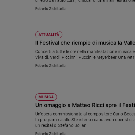
diretto da Fabio Luisi, "chicca" di una manifestazio
Sanremo
Roberto Zichittella
2026
Cinema,
Tv
ATTUALITÀ
e
streaming
Il Festival che riempie di musica la Valle
Libri
Concerti a tutte le ore nella manifestazione musicale
Musica
Vivaldi, Verdi, Piccinni, Puccini e Meyerbeer. Una vetr
Arte
Roberto Zichittella
Famiglia
ed
educazione
MUSICA
Genitori
Un omaggio a Matteo Ricci apre il Fest
e
figli
Un'opera commissionata al compositore Carlo Boccad
Nonni
In programma allo Sferisterio i capolavori operistici
un recital di Stefano Bollani.
Coppia
Roberto Zichittella
Scuola