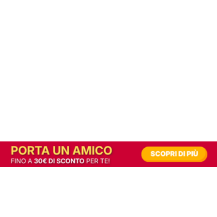
In alternativa, prova la versione digitale!
|
Abbonati
Contribuisci a mantenere questo sito gratuito
Riusciamo a fornire informazione gratuita grazie alla pubblicità erogata dai nostri
partner.
Accettando i consensi richiesti permetti ai nostri partner di creare un'esperienza