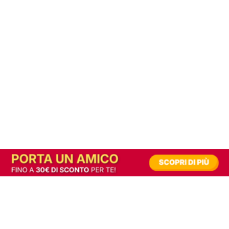
In alternativa, prova la versione digitale!
|
Abbonati
Contribuisci a mantenere questo sito gratuito
Riusciamo a fornire informazione gratuita grazie alla pubblicità erogata dai nostri
partner.
Accettando i consensi richiesti permetti ai nostri partner di creare un'esperienza