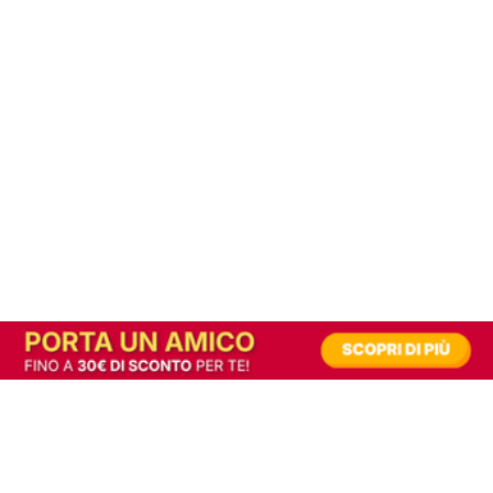
In alternativa, prova la versione digitale!
|
Abbonati
Contribuisci a mantenere questo sito gratuito
Riusciamo a fornire informazione gratuita grazie alla pubblicità erogata dai nostri
partner.
Accettando i consensi richiesti permetti ai nostri partner di creare un'esperienza