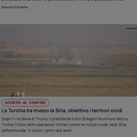
cacciando gli americani in un vicolo cieco. E secondo la rivista "Foreign
e
Roberto Zichittella
Affairs" il peggio deve ancora venire ...
giovani
Adolescenza
Bioetica
Vai
Riflessioni
Foto
SCONTRI AL CONFINE
Video
La Turchia ha invaso la Siria, obiettivo i territori curdi
Podcast
Dopo il via libera di Trump, il presidente turco Erdogan ha annunciato su
Twitter l'inizio delle operazioni militari contro le milizie curde nella Siria
settentrionale. In corso i primi raid aerei.
Privacy