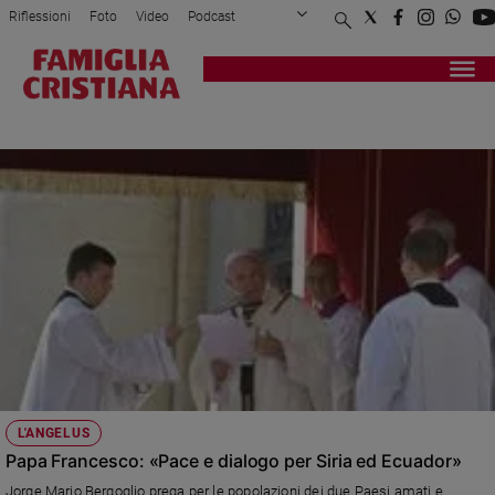
Riflessioni
Foto
Video
Podcast
Privacy Policy
Chi siamo
Contatti
Pubblicità
Attualità
Registrati
Redazione
Italia
CURDI
Cronaca
Politica
Mondo
Economia
Legalità
e
giustizia
Sport
Interviste
Papa
L'ANGELUS
Papa
Papa Francesco: «Pace e dialogo per Siria ed Ecuador»
Jorge Mario Bergoglio prega per le popolazioni dei due Paesi amati e