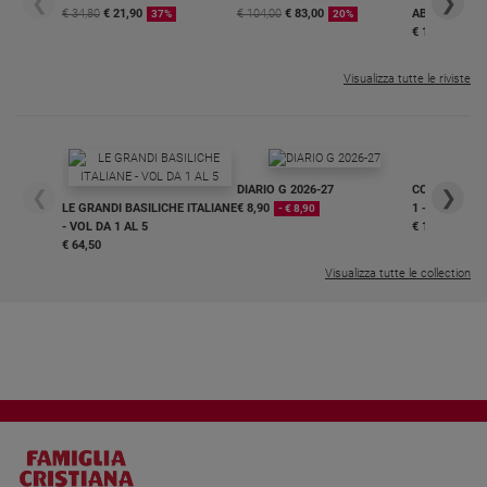
❮
❯
€ 34,80
€ 21,90
€ 104,00
€ 83,00
ABBONAMEN
37%
20%
€ 16,99
Visualizza tutte le riviste
DIARIO G 2026-27
COLLANA ARS
❮
❯
LE GRANDI BASILICHE ITALIANE
€ 8,90
1 - 2
- € 8,90
- VOL DA 1 AL 5
€ 18,50
€ 64,50
Visualizza tutte le collection