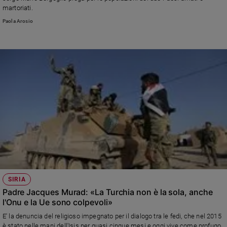
Chiesa
martoriati.
Chiesa
Paola Arosio
Fede
e
spiritualità
Santi
Devozione
e
fede
Parola
del
giorno
Santo
del
giorno
SIRIA
Padre Jacques Murad: «La Turchia non è la sola, anche
Società
l'Onu e la Ue sono colpevoli»
e
E' la denuncia del religioso impegnato per il dialogo tra le fedi, che nel 2015
valori
è stato nelle mani dell'Isis per quasi cinque mesi e oggi vive come profugo