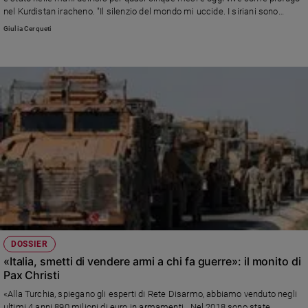
Ambiente
nel Kurdistan iracheno. "Il silenzio del mondo mi uccide. I siriani sono
e
vittime di un gioco di interessi politici ed economici internazionali. E Ankara
Giulia Cerqueti
non avrebbe mai agito se non avesse avuto il via libero delle altre potenze".
Creato
Volontariato
Diritti
Aziende
di
valore
Caso
della
settimana
Migranti
Diversità
e
inclusione
DOSSIER
Costume
«Italia, smetti di vendere armi a chi fa guerre»: il monito di
Pax Christi
Cultura
e
«Alla Turchia, spiegano gli esperti di Rete Disarmo, abbiamo venduto negli
spettacoli
ultimi 4 anni 890 milioni di euro in armamenti. Nel 2018 sono state