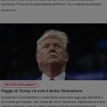
concesse 70 licenze di esportazione definitiva. Tra i materiali autorizzati:
Sanremo
armi o sistemi d’arma di calibro superiore ai 19.7 millimetri, munizioni,
Renato Sacco
2026
bombe, siluri, razzi, missili e accessori oltre ad apparecchiature per la
Cinema,
direzione del tiro, aeromobili e software. La guerra è pura follia, disse già
san Giovanni XXIII nella Pacem in terris», ricorda in questo intervento don
Tv
Renato Sacco.
e
streaming
Libri
Musica
Arte
Famiglia
ed
educazione
Genitori
e
TWITTER DIPLOMACY
figli
Peggio di Trump c'è solo il dottor Stranamore
Nonni
Incoerente e contraddittorio, il presidente americano aggiunge disordine a
Coppia
un mondo già inquieto. Iran, Corea del Nord, Venezuela, Afghanistan e ora la
Scuola
persecuzione dei curdi: la politica estera di Trump è disastrosa e sta