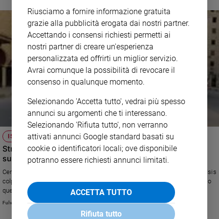
Riusciamo a fornire informazione gratuita
grazie alla pubblicità erogata dai nostri partner.
Accettando i consensi richiesti permetti ai
nostri partner di creare un'esperienza
personalizzata ed offrirti un miglior servizio.
Avrai comunque la possibilità di revocare il
consenso in qualunque momento.
Selezionando 'Accetta tutto', vedrai più spesso
annunci su argomenti che ti interessano.
Selezionando 'Rifiuta tutto', non verranno
attivati annunci Google standard basati su
ISIS
Strage a Deir Ezzor, per chi si fa illusioni sulla Siria e
cookie o identificatori locali; ove disponibile
sull'Isis
potranno essere richiesti annunci limitati.
Centinaia di civili iracheni uccisi a sangue freddo, tantissimi altri rapiti. L'Isis
colpisce ancora e rammenta a tutti che senza eserciti di terra - compreso
quello di Assad - la guerra non si vince.
ACCETTA TUTTO
Fulvio Scaglione
Rifiuta tutto