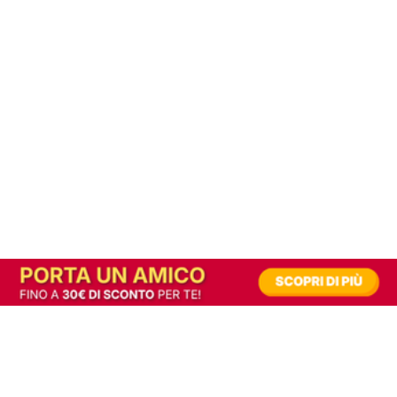
In alternativa, prova la versione digitale!
|
Abbonati
Contribuisci a mantenere questo sito gratuito
Riusciamo a fornire informazione gratuita grazie alla pubblicità erogata dai nostri
partner.
Accettando i consensi richiesti permetti ai nostri partner di creare un'esperienza