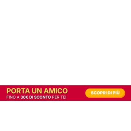
In alternativa, prova la versione digitale!
|
Abbonati
Contribuisci a mantenere questo sito gratuito
Riusciamo a fornire informazione gratuita grazie alla pubblicità erogata dai nostri
partner.
Accettando i consensi richiesti permetti ai nostri partner di creare un'esperienza