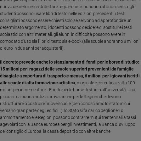
nuovo decreto cerca di dettare regole che rispondono al buon senso: gli
Sanremo
studenti possono usare libri di testo nelle edizioni precedenti, i testi
2026
consigliati possono essere chiesti solo se servono ad approfondire un
Cinema,
determinato argomento, i docenti possono decidere di sostituire i testi
Tv
scolastici con altri materiali, gli alunni in difficoltà possono avere in
e
comodato d’uso sia i libri di testo sia e-book (alle scuole andranno 8 milioni
streaming
di euro in due anni per acquistarli).
Libri
Musica
Il decreto prevede anche lo stanziamento di fondi per le borse di studio:
Arte
15 milioni per i ragazzi delle scuole superiori provenienti da famiglie
disagiate a copertura di trasporto e mensa, 6 milioni per i giovani iscritti
Famiglia
alle scuole di alta formazione artistica
, musicale e coreutica e altri 100
ed
milioni per incrementare il Fondo per le borse di studio all’università. Una
educazione
piccola ma buona notizia arriva anche per le Regioni che devono
Genitori
ristrutturare o costruire nuove scuole (ben conosciamo lo stato in cui
e
versano gran parte degli edifici…): lo Stato si fa carico degli oneri di
figli
ammortamento e le Regioni possono contrarre mutui trentennali a tassi
Nonni
agevolati con la Banca europea per gli investimenti, la Banca di sviluppo
del consiglio d’Europa, la cassa depositi o con altre banche.
Coppia
Scuola