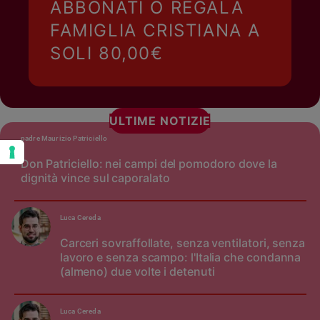
ABBONATI O REGALA
FAMIGLIA CRISTIANA A
SOLI 80,00€
ULTIME NOTIZIE
padre Maurizio Patriciello
Don Patriciello: nei campi del pomodoro dove la
dignità vince sul caporalato
Luca Cereda
Carceri sovraffollate, senza ventilatori, senza
lavoro e senza scampo: l'Italia che condanna
(almeno) due volte i detenuti
Luca Cereda