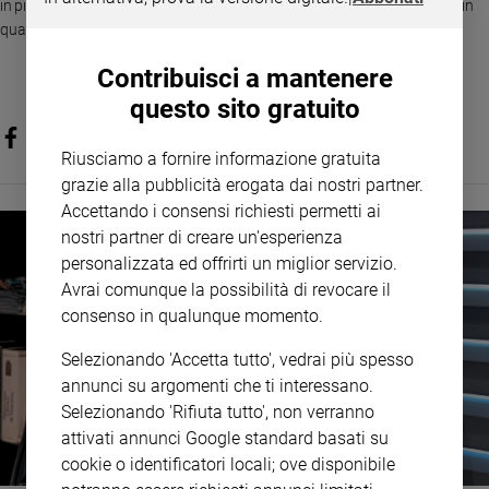
in più da studiare, ma soprattutto un tassello fondamentale per capire in
Policy
quale mondo viviamo.
Contribuisci a mantenere
Chi
questo sito gratuito
siamo
Riusciamo a fornire informazione gratuita
Contatti
grazie alla pubblicità erogata dai nostri partner.
Accettando i consensi richiesti permetti ai
Pubblicità
nostri partner di creare un'esperienza
personalizzata ed offrirti un miglior servizio.
Registrati
Avrai comunque la possibilità di revocare il
consenso in qualunque momento.
Redazione
Selezionando 'Accetta tutto', vedrai più spesso
annunci su argomenti che ti interessano.
Social
Selezionando 'Rifiuta tutto', non verranno
attivati annunci Google standard basati su
cookie o identificatori locali; ove disponibile