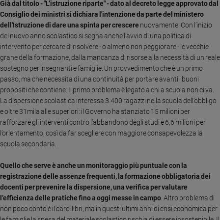
Già dal titolo - "L’istruzione riparte" - dato al decreto legge approvato dal
Ambiente
Consiglio dei ministri si dichiara l'intenzione da parte del ministero
e
dell'Istruzione di dare una spinta per crescere
nuovamente. Con l’inizio
Creato
del nuovo anno scolastico si segna anche l’avvio di una politica di
Volontariato
intervento per cercare di risolvere - o almeno non peggiorare - le vecchie
Diritti
grane della formazione, dalla mancanza di risorse alla necessità di un reale
Aziende
sostegno per insegnanti e famiglie. Un provvedimento che è un primo
di
passo, ma che necessita di una continuità per portare avanti i buoni
valore
propositi che contiene. Il primo problema è legato a chi a scuola non ci va.
Caso
La dispersione scolastica interessa 3.400 ragazzi nella scuola dell’obbligo
della
e oltre 31mila alle superiori: il Governo ha stanziato 15 milioni per
settimana
rafforzare gli interventi contro l’abbandono degli studi e 6,6 milioni per
Migranti
l’orientamento, così da far scegliere con maggiore consapevolezza la
scuola secondaria.
Diversità
e
Quello che serve è anche un monitoraggio più puntuale con la
inclusione
registrazione delle assenze frequenti, la formazione obbligatoria dei
Costume
docenti per prevenire la dispersione, una verifica per valutare
l’efficienza delle pratiche fino a oggi messe in campo
. Altro problema di
Cultura
e
non poco conto è il caro-libri, ma in questi ultimi anni di crisi economica per
spettacoli
le famiglie la spesa del materiale scolastico rischia di essere insostenibile. Il