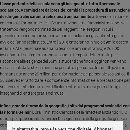
L’asse portante della scuola sono gli insegnanti e tutto il personale
e
scolastico. A cominciare dal preside: cambia la procedura di assunzione
giovani
dei dirigenti che saranno selezionati annualmente
attraverso un corso-
Adolescenza
concorso di formazione della Scuola nazionale dell’amministrazione. Nel
Bioetica
frattempo vengono nominati da dei "reggenti" nelle regioni in cui i
precedenti concorsi non si sono ancora conclusi per garantire il regolare
avvio dell’anno scolastico. Entro il 2016 entreranno in ruolo 69mila docenti
e 16mila Ata (personale ausiliario tecnico e amministrativo) e 26.000
Vai
insegnanti di sostegno saranno assunti a tempo indeterminato per
rispondere alle esigenze dei 56mila studenti che fino a oggi non venivano
mai assistiti dalla stessa persona per tutto il percorso di studi. Il governo
Riflessioni
ha stanziato anche 20 milioni per la formazione del personale scolastico: il
50% serve per rafforzare le competenze informatiche e la preparazione per
Foto
sostenere gli studenti in aree difficili, mentre l’altra metà permette agli
insegnanti di entrare gratis nei musei.
Video
Infine, grande ritorno della geografia, tolta dai programmi scolastici con
la riforma Gelmini.
Ora il ministro Carrozza ce la rimette stanziando 13,2
Podcast
milioni per i prossimi due anni per l’insegnamento della geografia generale
ed economica nel biennio degli istituti tecnici e professionali. Una materia
Privacy
In alternativa, prova la versione digitale!
|
Abbonati