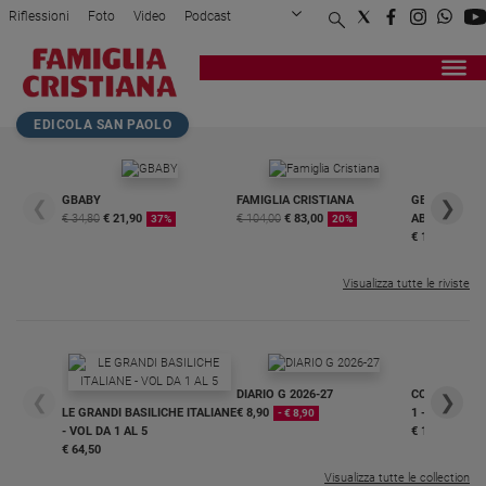
Riflessioni
Foto
Video
Podcast
Privacy Policy
Chi siamo
Contatti
Pubblicità
Attualità
Registrati
Redazione
Italia
Home page
>
Attualità
>
L'istruzione è un libro ...
EDICOLA SAN PAOLO
Cronaca
Politica
Mondo
GBABY
FAMIGLIA CRISTIANA
GBABY DIGITA
❮
❯
€ 34,80
€ 21,90
€ 104,00
€ 83,00
ABBONAMEN
37%
20%
Economia
€ 16,99
Legalità
e
Visualizza tutte le riviste
giustizia
Sport
Interviste
DIARIO G 2026-27
COLLANA ARS
❮
❯
Papa
LE GRANDI BASILICHE ITALIANE
€ 8,90
1 - 2
- € 8,90
- VOL DA 1 AL 5
€ 18,50
Papa
€ 64,50
Visualizza tutte le collection