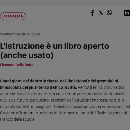
Chiesa
Chiesa
ATTUALITÀ
Fede
e
spiritualità
9 settembre 2013 • 23:00
Santi
L'istruzione è un libro aperto
Devozione
(anche usato)
e
fede
Eleonora Della Ratta
Parola
del
Sono i giorni del rientro in classe, dei libri intonsi e dei grembiulini
giorno
immacolati, del più intenso traffico in città.
Per tutti è l’inizio di un altro
Santo
anno che servirà a formare e far crescere un pezzo importante di società,
del
quella del futuro: per questo i problemi dell’istruzione interessano tutti e
giorno
non solo studenti e insegnanti. Questa volta sul banco ci si è messo anche il
Governo affrontando un tema tanto ampio quanto di difficile soluzione, il
Società
e
rilancio della scuola.
valori