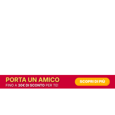
In alternativa, prova la versione digitale!
|
Abbonati
Contribuisci a mantenere questo sito gratuito
Riusciamo a fornire informazione gratuita grazie alla pubblicità erogata dai nostri
partner.
Accettando i consensi richiesti permetti ai nostri partner di creare un'esperienza